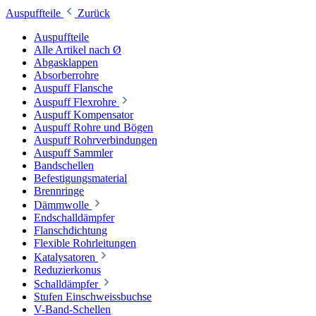
Auspuffteile
Zurück
Auspuffteile
Alle Artikel nach Ø
Abgasklappen
Absorberrohre
Auspuff Flansche
Auspuff Flexrohre
Auspuff Kompensator
Auspuff Rohre und Bögen
Auspuff Rohrverbindungen
Auspuff Sammler
Bandschellen
Befestigungsmaterial
Brennringe
Dämmwolle
Endschalldämpfer
Flanschdichtung
Flexible Rohrleitungen
Katalysatoren
Reduzierkonus
Schalldämpfer
Stufen Einschweissbuchse
V-Band-Schellen