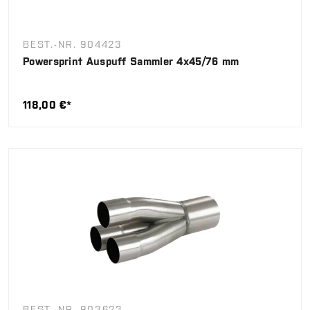
BEST.-NR. 904423
Powersprint Auspuff Sammler 4x45/76 mm
118,00 €*
BEST.-NR. 903623