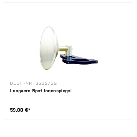
BEST.-NR. 650272G
Longacre Spot Innenspiegel
59,00 €*