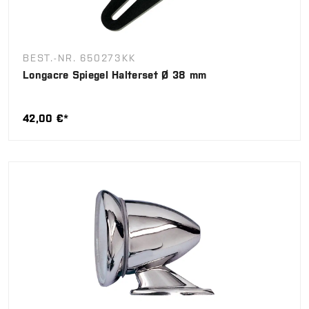
BEST.-NR. 650273KK
Longacre Spiegel Halterset Ø 38 mm
42,00 €*