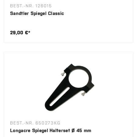
BEST.-NR. 126015
Sandtler Spiegel Classic
29,00 €*
BEST.-NR. 650273KG
Longacre Spiegel Halterset Ø 45 mm