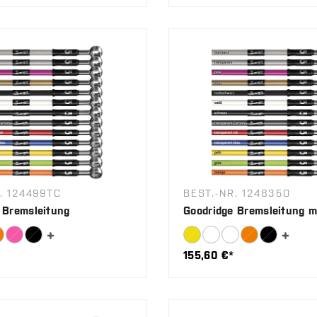
. 124499TC
BEST.-NR. 124835O
 Bremsleitung
Goodridge Bremsleitung m
155,60 €*