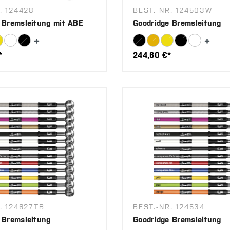
. 124428
BEST.-NR. 124503W
 Bremsleitung mit ABE
Goodridge Bremsleitung
*
244,60 €*
. 124627TB
BEST.-NR. 124534
 Bremsleitung
Goodridge Bremsleitung