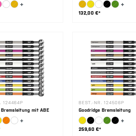
132,00 €*
. 124464P
BEST.-NR. 124506P
 Bremsleitung mit ABE
Goodridge Bremsleitung
*
259,60 €*