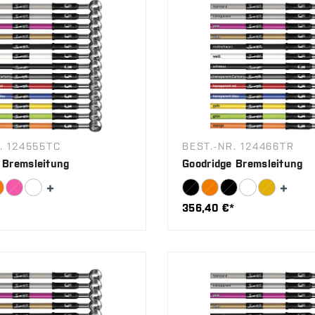
. 124555TC
BEST.-NR. 124466TR
 Bremsleitung
Goodridge Bremsleitung
356,40 €*