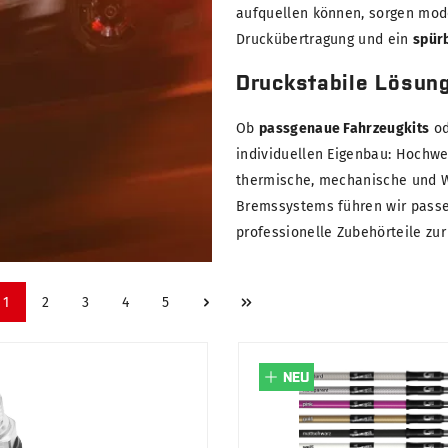
aufquellen können, sorgen mode
Druckübertragung und ein
spür
Druckstabile Lösung
Ob
passgenaue Fahrzeugkits
od
individuellen Eigenbau: Hochwe
thermische, mechanische und W
Bremssystems führen wir pass
professionelle Zubehörteile zu
1
2
3
4
5
NEU