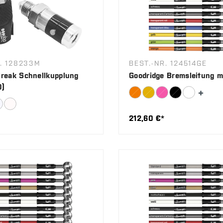
. 128233M
BEST.-NR. 124514GE
reak Schnellkupplung
Goodridge Bremsleitung m
0)
*
212,60 €*