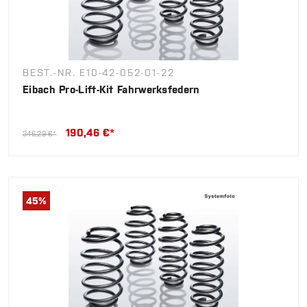
BEST.-NR. E10-42-052-01-22
Eibach Pro-Lift-Kit Fahrwerksfedern
190,46 €*
346,29 €*
45
%