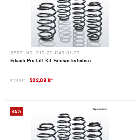
BEST.-NR. E10-20-049-01-22
Eibach Pro-Lift-Kit Fahrwerksfedern
282,09 €*
512,89 €*
45
%