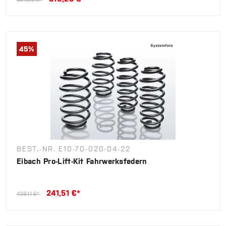
45
%
BEST.-NR. E10-70-020-04-22
Eibach Pro-Lift-Kit Fahrwerksfedern
241,51 €*
439,11 €*