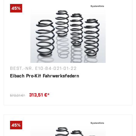
45
%
BEST.-NR. E10-84-021-01-22
Eibach Pro-Kit Fahrwerksfedern
313,51 €*
570,01 €*
45
%