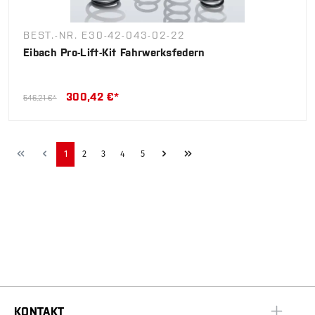
BEST.-NR. E30-42-043-02-22
Eibach Pro-Lift-Kit Fahrwerksfedern
300,42 €*
546,21 €*
1
2
3
4
5
KONTAKT