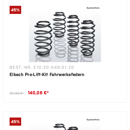
45
%
BEST.-NR. E10-20-049-01-20
Eibach Pro-Lift-Kit Fahrwerksfedern
140,06 €*
254,66 €*
45
%