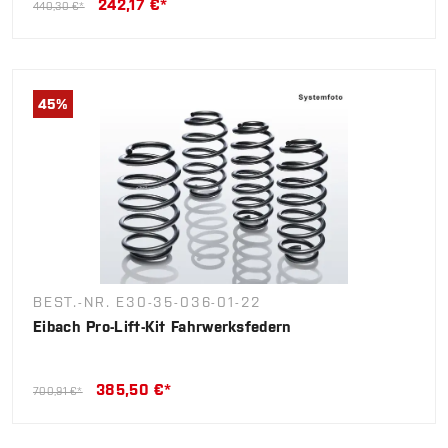
242,17 €*
440,30 €*
45
%
BEST.-NR. E30-35-036-01-22
Eibach Pro-Lift-Kit Fahrwerksfedern
385,50 €*
700,91 €*