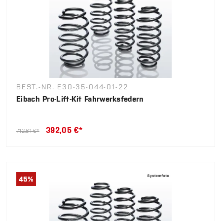
BEST.-NR. E30-35-044-01-22
Eibach Pro-Lift-Kit Fahrwerksfedern
392,05 €*
712,81 €*
45
%