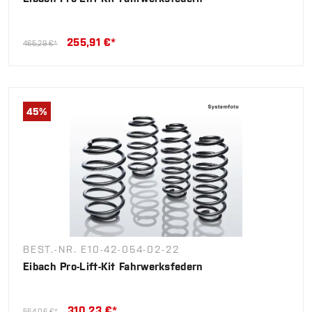
255,91 €*
465,29 €*
45
%
BEST.-NR. E10-42-054-02-22
Eibach Pro-Lift-Kit Fahrwerksfedern
310,23 €*
564,06 €*