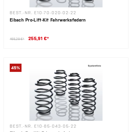
BEST.-NR. E10-70-020-02-22
Eibach Pro-Lift-Kit Fahrwerksfedern
255,91 €*
465,29 €*
45
%
BEST.-NR. E10-85-043-05-22