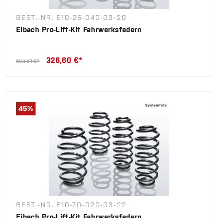
BEST.-NR. E10-25-040-03-20
Eibach Pro-Lift-Kit Fahrwerksfedern
326,60 €*
593,81 €*
45
%
BEST.-NR. E10-70-020-03-22
Eibach Pro-Lift-Kit Fahrwerksfedern