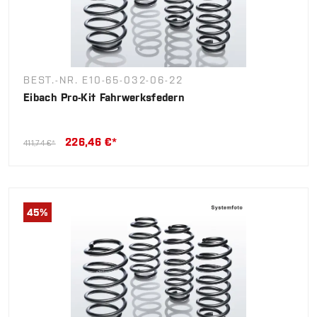
BEST.-NR. E10-65-032-06-22
Eibach Pro-Kit Fahrwerksfedern
226,46 €*
411,74 €*
45
%