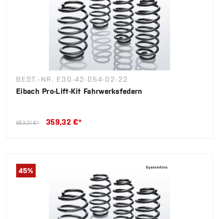
BEST.-NR. E30-42-054-02-22
Eibach Pro-Lift-Kit Fahrwerksfedern
359,32 €*
653,31 €*
45
%