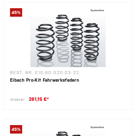
45
%
BEST.-NR. E10-60-020-03-22
Eibach Pro-Kit Fahrwerksfedern
261,15 €*
474,81 €*
45
%