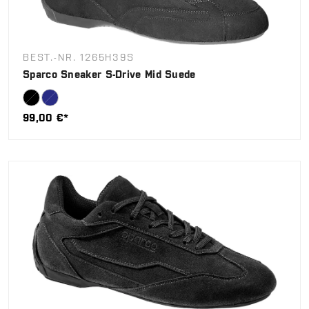
BEST.-NR. 1265H39S
Sparco Sneaker S-Drive Mid Suede
99,00 €*