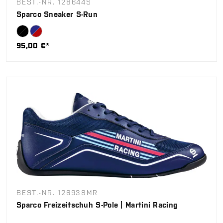
BEST.-NR. 128644S
Sparco Sneaker S-Run
95,00 €*
BEST.-NR. 126938MR
Sparco Freizeitschuh S-Pole | Martini Racing