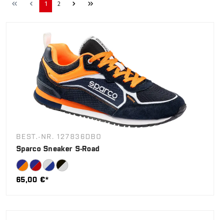
1
2
BEST.-NR. 127836DBO
Sparco Sneaker S-Road
65,00 €*