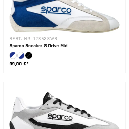
BEST.-NR. 128538WB
Sparco Sneaker S-Drive Mid
99,00 €*