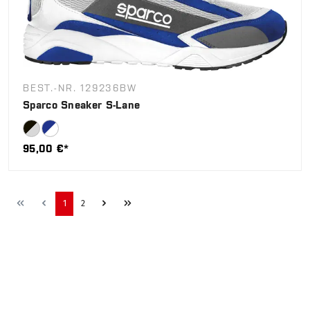
BEST.-NR. 129236BW
Sparco Sneaker S-Lane
95,00 €*
1
2