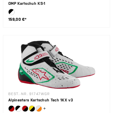
OMP Kartschuh KS-1
159,00 €*
BEST.-NR. 91747WGR
Alpinestars Kartschuh Tech 1KX v3