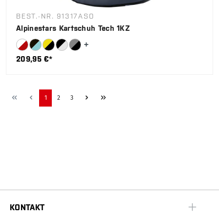
BEST.-NR. 91317ASO
Alpinestars Kartschuh Tech 1KZ
209,95 €*
1
2
3
KONTAKT