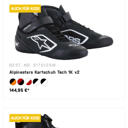
AUCH FÜR KIDS
BEST.-NR. 917010SW
Alpinestars Kartschuh Tech 1K v2
144,95 €*
AUCH FÜR KIDS