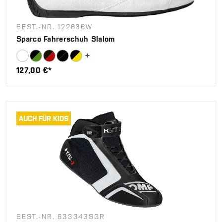
BEST.-NR. 122636W
Sparco Fahrerschuh Slalom
127,00 €*
AUCH FÜR KIDS
BEST.-NR. 633343SGR