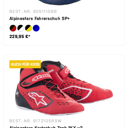
BEST.-NR. 905111DBB
Alpinestars Fahrerschuh SP+
229,95 €*
AUCH FÜR KIDS
BEST.-NR. 9172105RSW
Alpinestars Kartschuh Tech 1KX v2