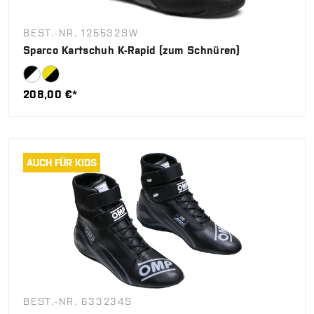
BEST.-NR. 125532SW
Sparco Kartschuh K-Rapid (zum Schnüren)
208,00 €*
AUCH FÜR KIDS
BEST.-NR. 633234S