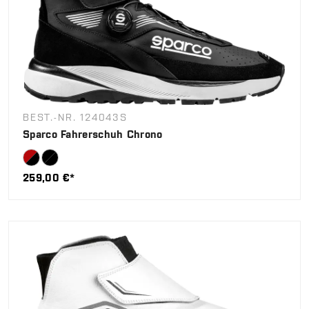
BEST.-NR. 124043S
Sparco Fahrerschuh Chrono
259,00 €*