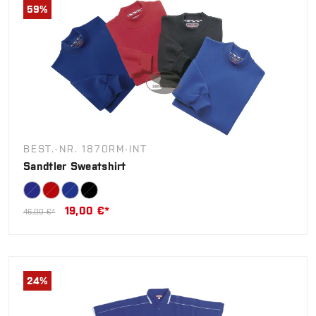
59
%
BEST.-NR. 1870RM-INT
Sandtler Sweatshirt
19,00 €*
46,00 €*
24
%