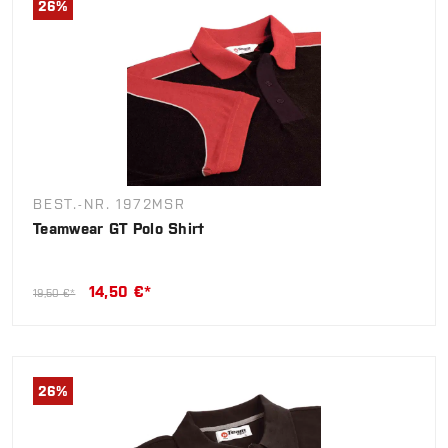
26
%
BEST.-NR. 1972MSR
Teamwear GT Polo Shirt
14,50 €*
19,50 €*
26
%