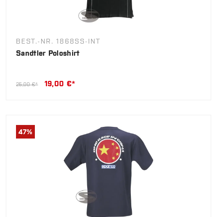
BEST.-NR. 1868SS-INT
Sandtler Poloshirt
19,00 €*
25,00 €*
47
%