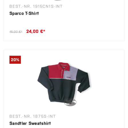
BEST.-NR. 1915CN1S-INT
Sparco T-Shirt
24,00 €*
45,00 €*
20
%
BEST.-NR. 1875S-INT
Sandtler Sweatshirt