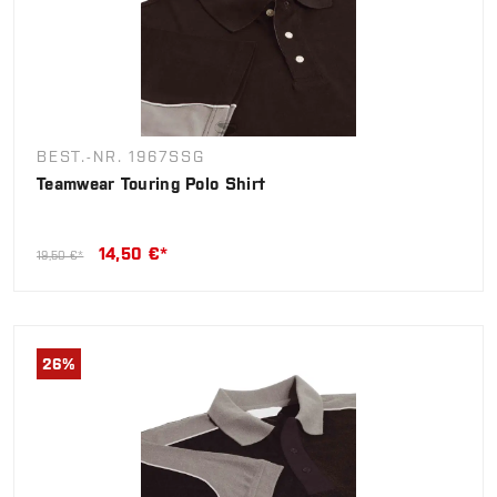
BEST.-NR. 1967SSG
Teamwear Touring Polo Shirt
14,50 €*
19,50 €*
26
%