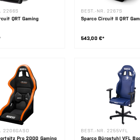
. 2266S
BEST.-NR. 2267S
rcuit QRT Gaming
Sparco Circuit II QRT Gam
*
543,00 €*
R. 2206GASO
BEST.-NR. 2255VFL
ortsitz Pro 2000 Gaming
Sparco Bürostuhl VFL B