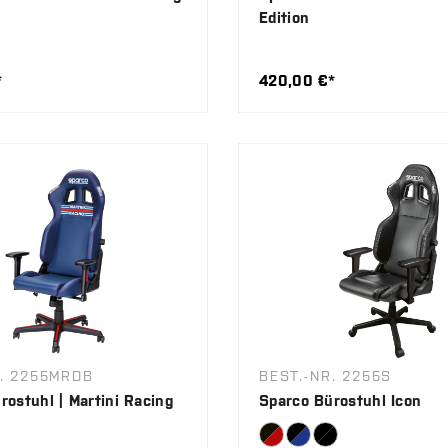
Edition
*
420,00 €*
R. 2255MRDB
BEST.-NR. 2255S
rostuhl | Martini Racing
Sparco Bürostuhl Icon