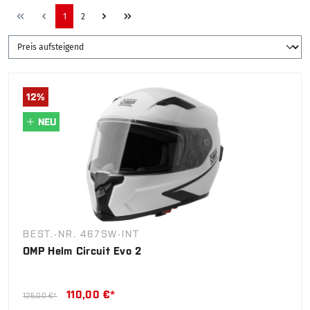
1
2
12
%
NEU
BEST.-NR. 467SW-INT
OMP Helm Circuit Evo 2
110,00 €*
125,00 €*