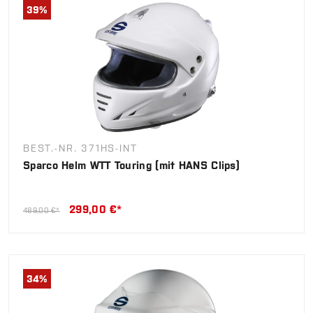
39
%
BEST.-NR. 371HS-INT
Sparco Helm WTT Touring (mit HANS Clips)
299,00 €*
489,00 €*
34
%