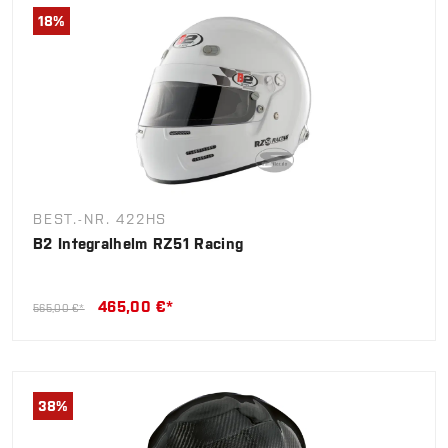
18
%
BEST.-NR. 422HS
B2 Integralhelm RZ51 Racing
465,00 €*
565,00 €*
38
%