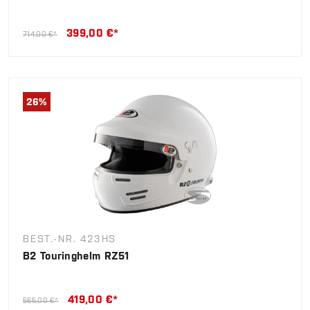
399,00 €*
714,00 €*
26
%
BEST.-NR. 423HS
B2 Touringhelm RZ51
419,00 €*
565,00 €*