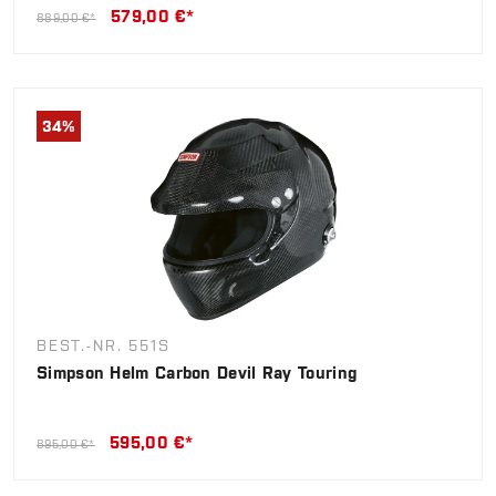
579,00 €*
889,00 €*
34
%
BEST.-NR. 551S
Simpson Helm Carbon Devil Ray Touring
595,00 €*
895,00 €*