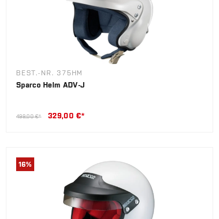
BEST.-NR. 375HM
Sparco Helm ADV-J
329,00 €*
499,00 €*
16
%