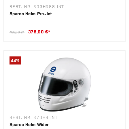
BEST.-NR. 303HRSS-INT
Sparco Helm Pro-Jet
378,00 €*
455,00 €*
44
%
BEST.-NR. 370HS-INT
Sparco Helm Wider