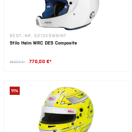
BEST.-NR. 5013XSWBINT
Stilo Helm WRC DES Composite
770,00 €*
856,00 €*
11
%