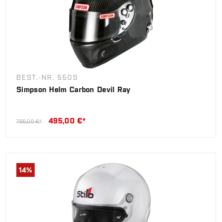
BEST.-NR. 550S
Simpson Helm Carbon Devil Ray
495,00 €*
795,00 €*
14
%