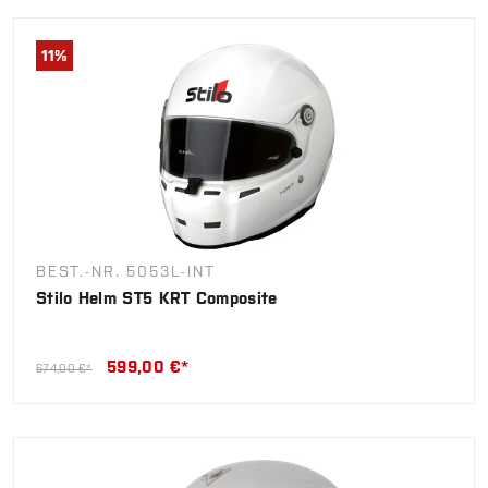
11
%
BEST.-NR. 5053L-INT
Stilo Helm ST5 KRT Composite
599,00 €*
674,00 €*