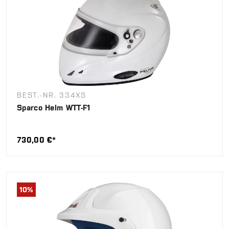
BEST.-NR. 334XS
Sparco Helm WTT-F1
730,00 €*
10
%