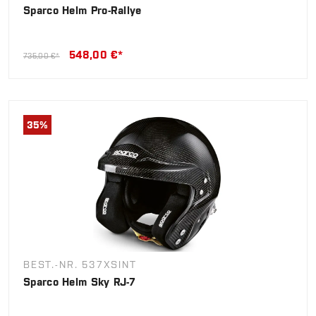
Sparco Helm Pro-Rallye
548,00 €*
735,00 €*
35
%
BEST.-NR. 537XSINT
Sparco Helm Sky RJ-7