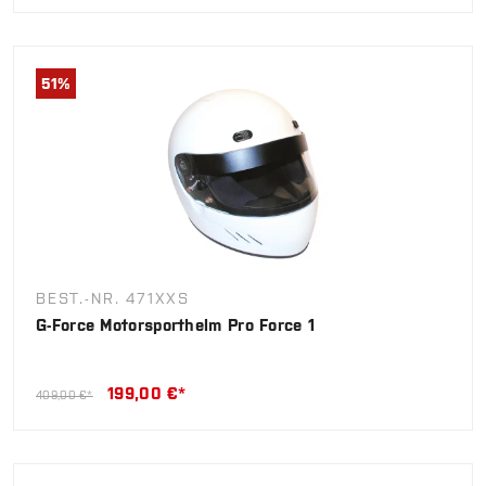
51
%
BEST.-NR. 471XXS
G-Force Motorsporthelm Pro Force 1
199,00 €*
409,00 €*