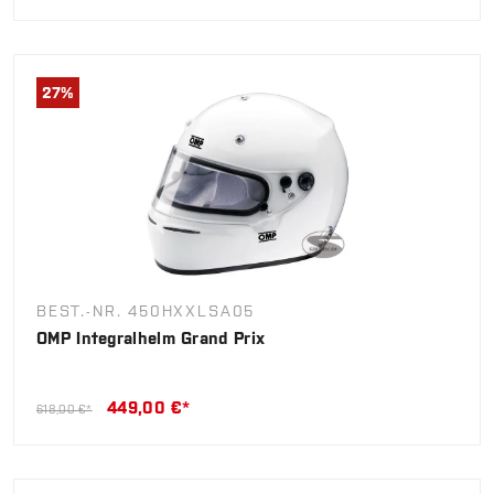
27
%
BEST.-NR. 450HXXLSA05
OMP Integralhelm Grand Prix
449,00 €*
618,00 €*