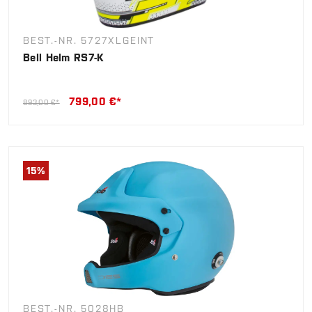
BEST.-NR. 5727XLGEINT
Bell Helm RS7-K
799,00 €*
893,00 €*
15
%
BEST.-NR. 5028HB