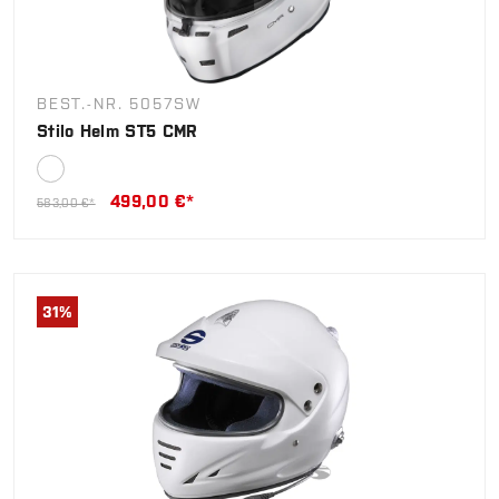
BEST.-NR. 5057SW
Stilo Helm ST5 CMR
499,00 €*
583,00 €*
31
%