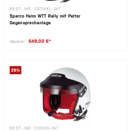
BEST.-NR. 363HXL-INT
Sparco Helm WTT Rally mit Peltor
Gegensprechanlage
548,00 €*
795,00 €*
25
%
BEST.-NR. 308HS-INT