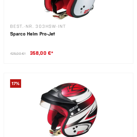
BEST.-NR. 303HSW-INT
Sparco Helm Pro-Jet
358,00 €*
425,00 €*
17
%