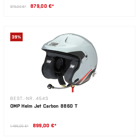
879,00 €*
975,00 €*
39
%
BEST.-NR. 454S
OMP Helm Jet Carbon 8860 T
899,00 €*
1.485,00 €*