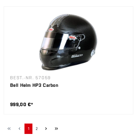
BEST.-NR. 57059
Bell Helm HP3 Carbon
999,00 €*
1
2