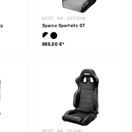
BEST.-NR. 2032SW
ky
Sparco Sportsitz GT
665,00 €*
BEST.-NR. 2035KL