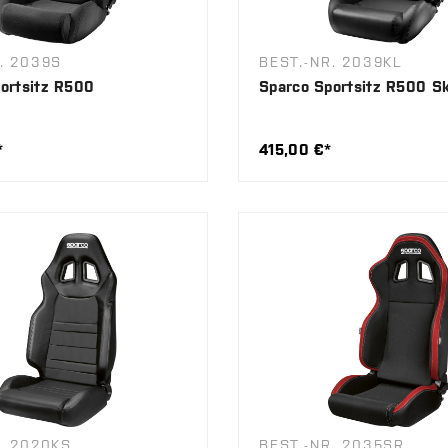
. 2039S
BEST.-NR. 2039KL
ortsitz R500
Sparco Sportsitz R500 S
*
415,00 €*
. 2020KS
BEST.-NR. 2035SR