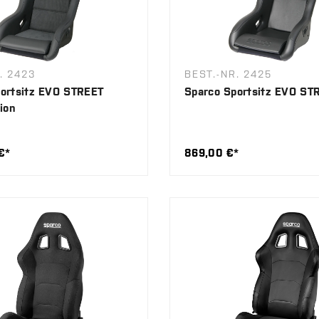
. 2423
BEST.-NR. 2425
ortsitz EVO STREET
Sparco Sportsitz EVO ST
ion
€*
869,00 €*