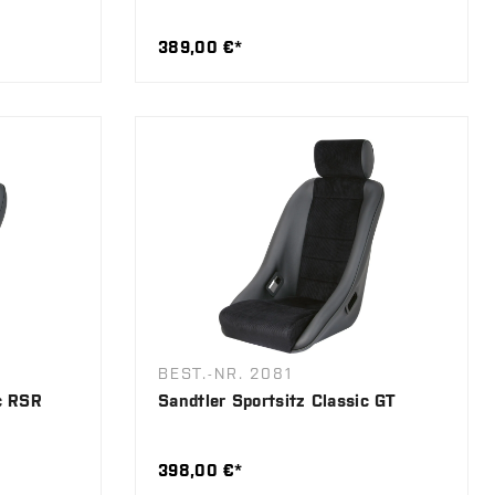
389,00 €*
BEST.-NR. 2081
ic RSR
Sandtler Sportsitz Classic GT
398,00 €*