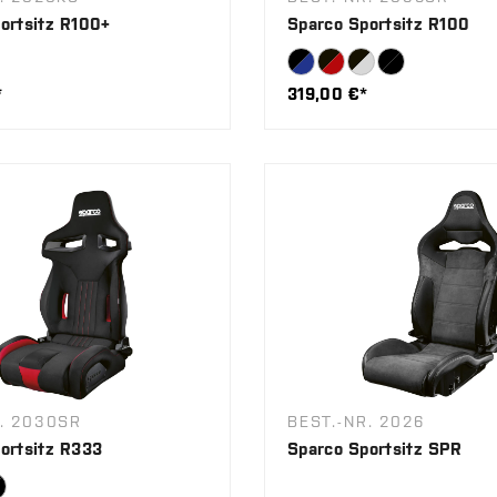
ortsitz R100+
Sparco Sportsitz R100
*
319,00 €*
R. 2030SR
BEST.-NR. 2026
ortsitz R333
Sparco Sportsitz SPR