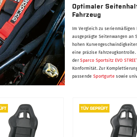
Optimaler Seitenhal
Fahrzeug
Im Vergleich zu serienmäßigen 
ausgeprägte Seitenwangen an Si
hohen Kurvengeschwindigkeiten 
eine präzise Fahrzeugkontrolle.
der
Sparco Sportsitz EVO STREE
Konformität. Zur Komplettierung
passende
Sportgurte
sowie uni
ÜFT
TÜV GEPRÜFT