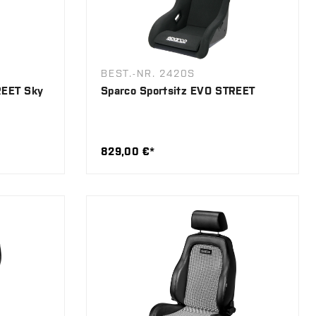
BEST.-NR. 2420S
REET Sky
Sparco Sportsitz EVO STREET
829,00 €*