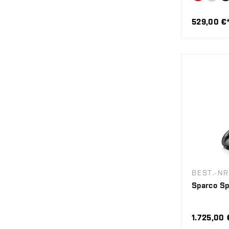
529,00 €
BEST.-NR
Sparco Sp
1.725,00 