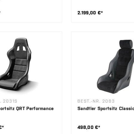
*
2.199,00 €*
. 2031S
BEST.-NR. 2083
ortsitz QRT Performance
Sandtler Sportsitz Class
€*
498,00 €*