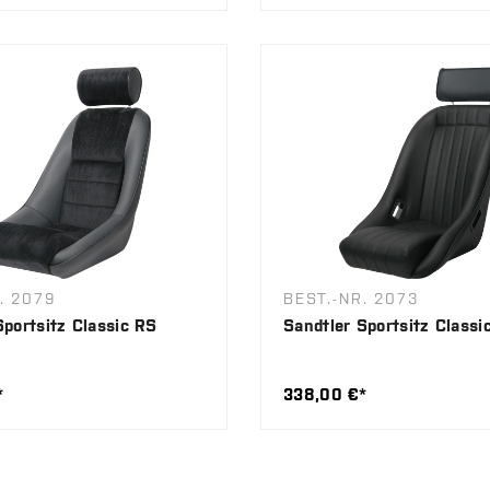
. 2079
BEST.-NR. 2073
Sportsitz Classic RS
Sandtler Sportsitz Classi
*
338,00 €*