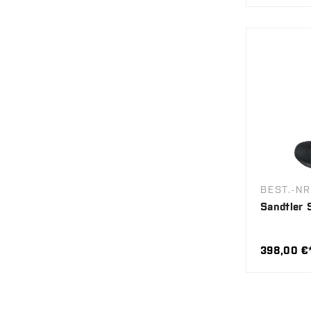
BEST.-NR
Sandtler 
398,00 €