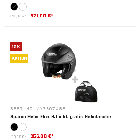
571,00 €*
625,00 €*
13
%
AKTION
BEST.-NR. KA3607XSS
Sparco Helm Flux RJ inkl. gratis Helmtasche
356,00 €*
410,00 €*