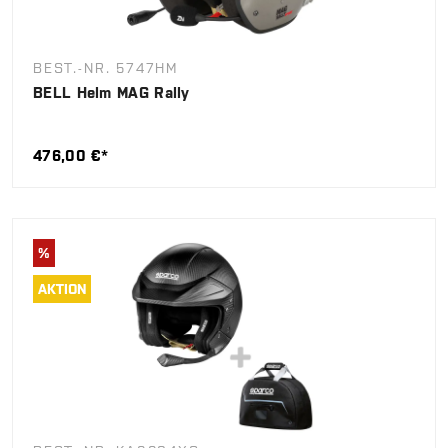
BEST.-NR. 5747HM
BELL Helm MAG Rally
476,00 €*
%
AKTION