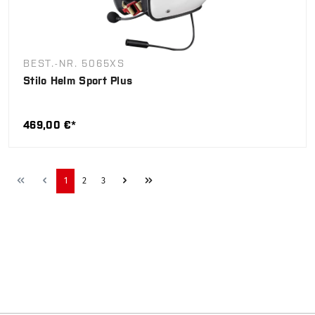
BEST.-NR. 5065XS
Stilo Helm Sport Plus
469,00 €*
1
2
3