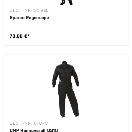
BEST.-NR. 2399L
Sparco Regencape
78,00 €*
BEST.-NR. 6107S
OMP Rennoverall OS10