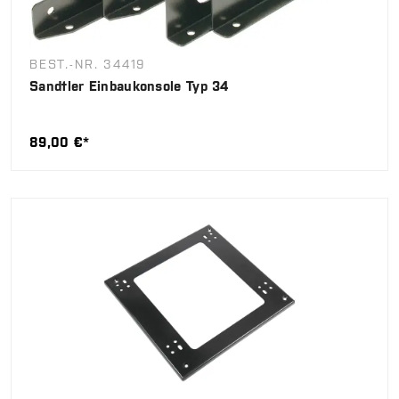
BEST.-NR. 34419
Sandtler Einbaukonsole Typ 34
89,00 €*