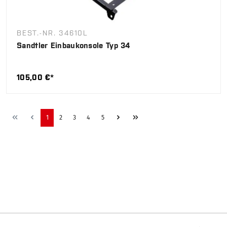
BEST.-NR. 34610L
Sandtler Einbaukonsole Typ 34
105,00 €*
1
2
3
4
5