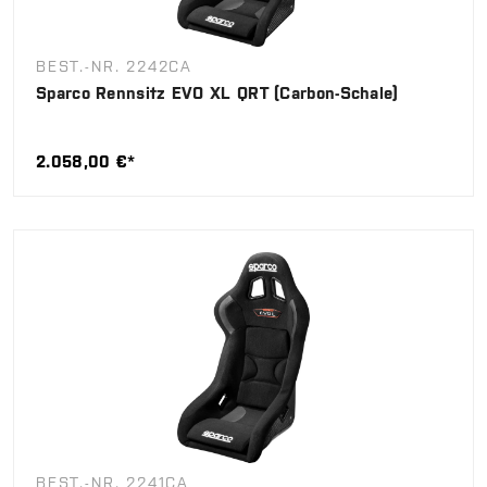
BEST.-NR. 2242CA
Sparco Rennsitz EVO XL QRT (Carbon-Schale)
2.058,00 €*
BEST.-NR. 2241CA