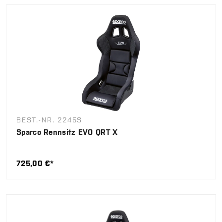
BEST.-NR. 2245S
Sparco Rennsitz EVO QRT X
725,00 €*