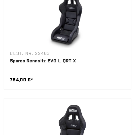
BEST.-NR. 2246S
Sparco Rennsitz EVO L QRT X
784,00 €*