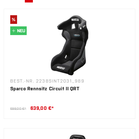
%
NEU
BEST.-NR. 2238SINT2031_989
Sparco Rennsitz Circuit II QRT
639,00 €*
699,00 €*