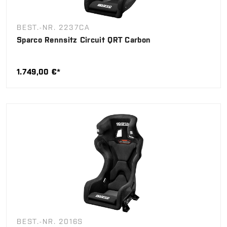
BEST.-NR. 2237CA
Sparco Rennsitz Circuit QRT Carbon
1.749,00 €*
BEST.-NR. 2016S