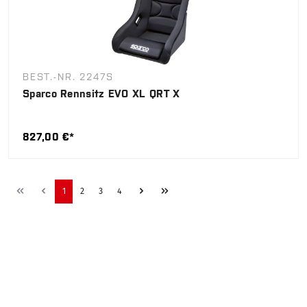
BEST.-NR. 2247S
Sparco Rennsitz EVO XL QRT X
827,00 €*
1
2
3
4