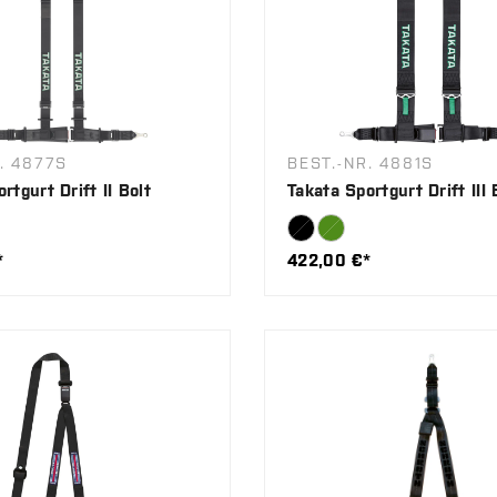
. 4877S
BEST.-NR. 4881S
rtgurt Drift II Bolt
Takata Sportgurt Drift III 
*
422,00 €*