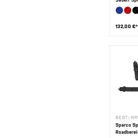
132,00 €*
BEST.-NR
Sparco Sp
Roadberei