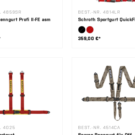
. 4859SR
BEST.-NR. 4814LR
enngurt Profi II-FE asm
Schroth Sportgurt QuickF
*
359,00 €*
. 4025
BEST.-NR. 4514CA
ortgurt
Sparco Renngurt für Off-