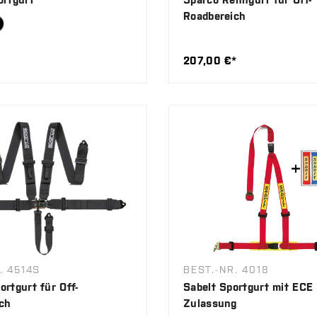
Roadbereich
207,00 €*
. 4514S
BEST.-NR. 4018
ortgurt für Off-
Sabelt Sportgurt mit ECE
ch
Zulassung