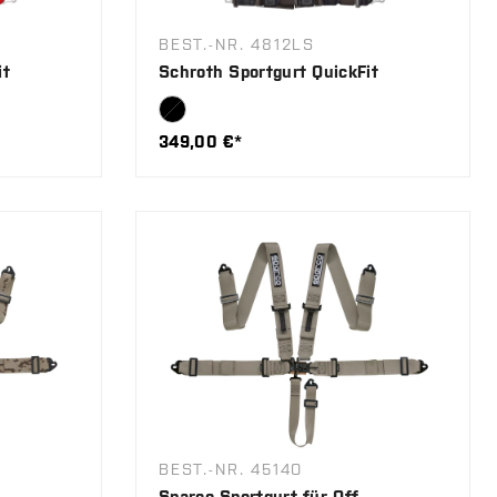
BEST.-NR. 4812LS
it
Schroth Sportgurt QuickFit
349,00 €*
BEST.-NR. 4514O
Sparco Sportgurt für Off-