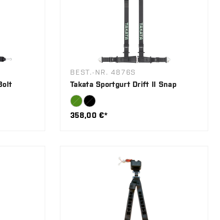
BEST.-NR. 4876S
Bolt
Takata Sportgurt Drift II Snap
358,00 €*