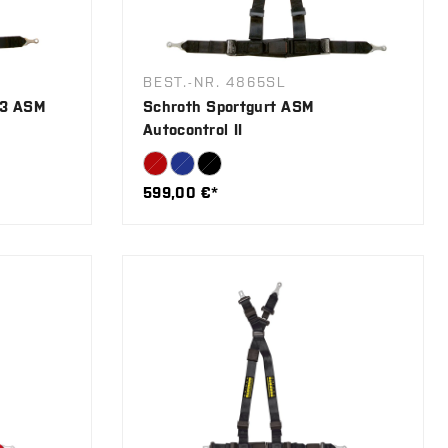
BEST.-NR. 4865SL
 3 ASM
Schroth Sportgurt ASM
Autocontrol II
599,00 €*