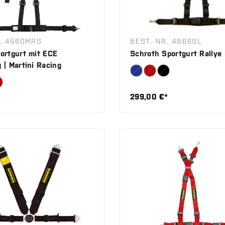
R. 4560MRS
BEST.-NR. 4866SL
ortgurt mit ECE
Schroth Sportgurt Rallye
 | Martini Racing
299,00 €*