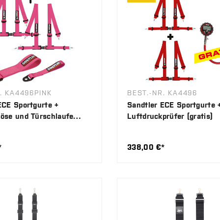
. KA4496PINK
BEST.-NR. KA4496
ECE Sportgurte +
Sandtler ECE Sportgurte 
öse und Türschlaufe
Luftdruckprüfer (gratis)
*
338,00 €*