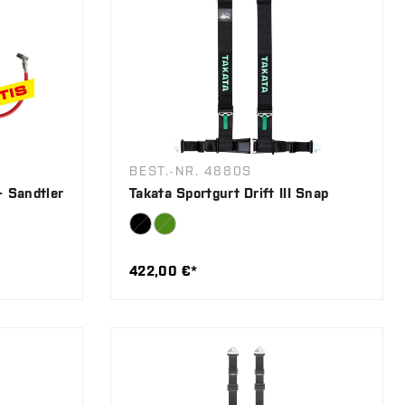
BEST.-NR. 4880S
+ Sandtler
Takata Sportgurt Drift III Snap
422,00 €*