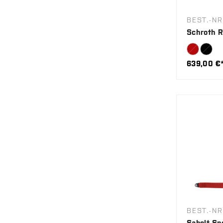
BEST.-NR
Schroth R
639,00 €
BEST.-NR
Sabelt Sp