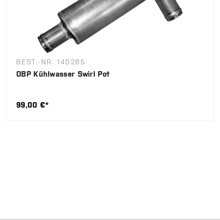
BEST.-NR. 140285
OBP Kühlwasser Swirl Pot
99,00 €*