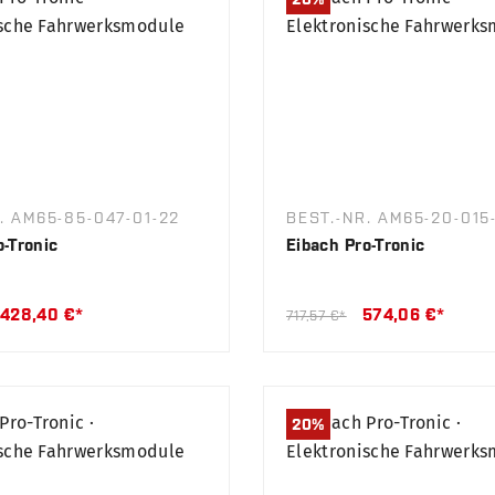
. AM65-85-047-01-22
BEST.-NR. AM65-20-015
o-Tronic
Eibach Pro-Tronic
428,40 €*
574,06 €*
717,57 €*
20
%