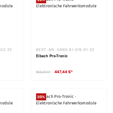
-02-22
BEST.-NR. AM65-81-015-01-22
Eibach Pro-Tronic
447,44 €*
559,30 €*
20
%