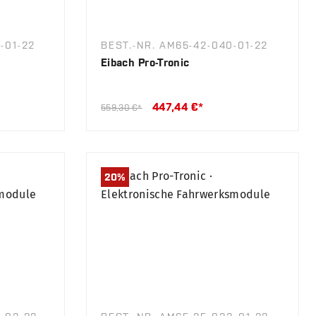
-01-22
BEST.-NR. AM65-42-040-01-22
Eibach Pro-Tronic
447,44 €*
559,30 €*
20
%