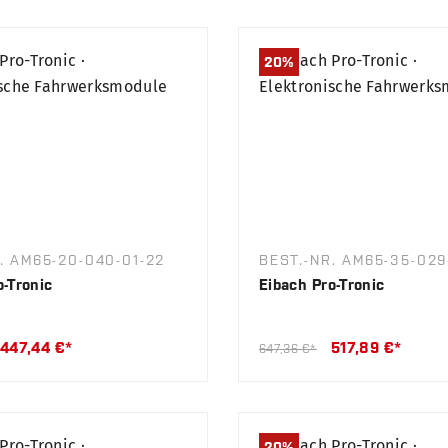
20
%
. AM65-20-040-01-22
BEST.-NR. AM65-35-029
o-Tronic
Eibach Pro-Tronic
447,44 €*
517,89 €*
647,36 €*
20
%