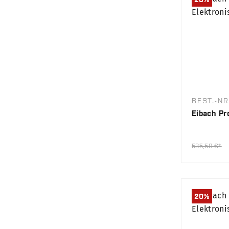
BEST.-NR
Eibach Pr
535,50 €*
20
%