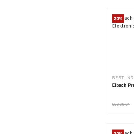
20
%
BEST.-NR
Eibach Pr
559,30 €*
20
%