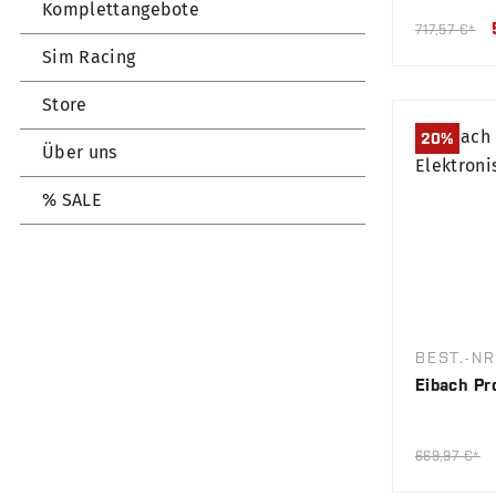
Komplettangebote
717,57 €*
Sim Racing
Store
20
%
Über uns
% SALE
BEST.-NR
Eibach Pr
669,97 €*