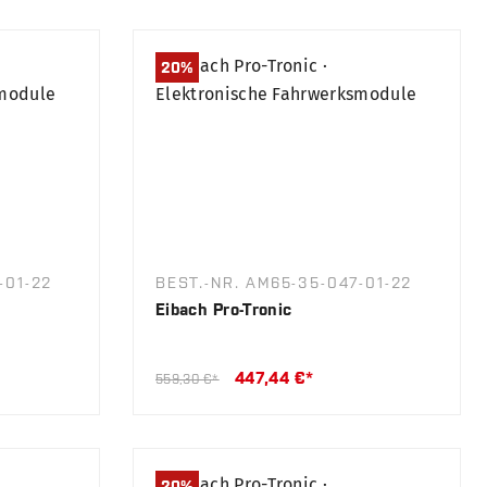
20
%
-01-22
BEST.-NR. AM65-35-047-01-22
Eibach Pro-Tronic
447,44 €*
559,30 €*
20
%