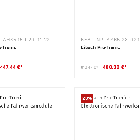
. AM65-15-020-01-22
BEST.-NR. AM65-23-020
o-Tronic
Eibach Pro-Tronic
447,44 €*
488,38 €*
610,47 €*
20
%