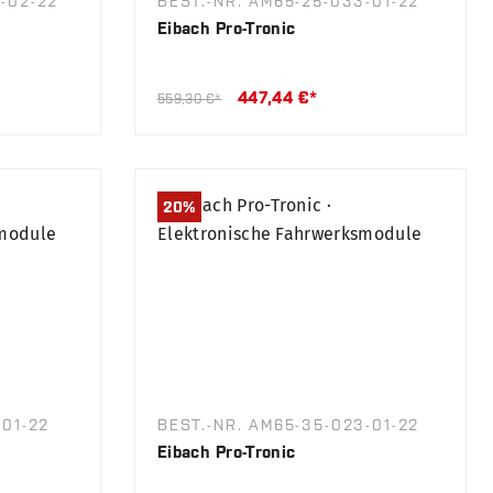
-02-22
BEST.-NR. AM65-25-033-01-22
Eibach Pro-Tronic
447,44 €*
559,30 €*
20
%
-01-22
BEST.-NR. AM65-35-023-01-22
Eibach Pro-Tronic