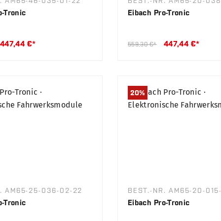
. AM65-46-035-01-22
BEST.-NR. AM65-20-038
o-Tronic
Eibach Pro-Tronic
447,44 €*
447,44 €*
559,30 €*
20
%
. AM65-25-036-02-22
BEST.-NR. AM65-20-015
o-Tronic
Eibach Pro-Tronic