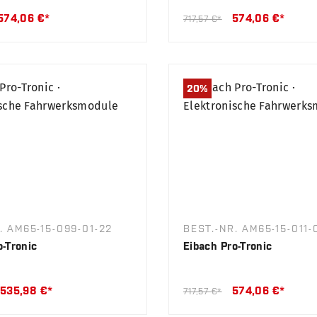
574,06 €*
574,06 €*
717,57 €*
20
%
. AM65-15-099-01-22
BEST.-NR. AM65-15-011-
o-Tronic
Eibach Pro-Tronic
535,98 €*
574,06 €*
717,57 €*