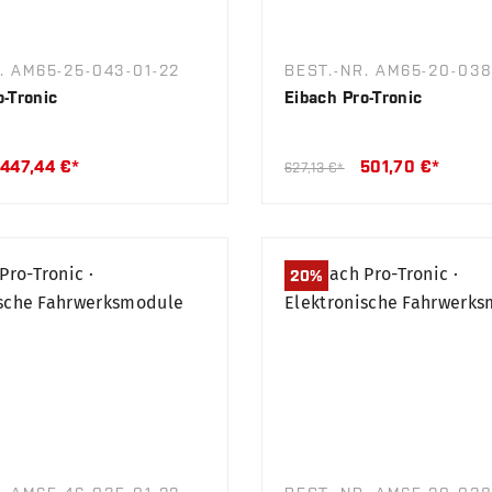
. AM65-25-043-01-22
BEST.-NR. AM65-20-038
o-Tronic
Eibach Pro-Tronic
447,44 €*
501,70 €*
627,13 €*
20
%