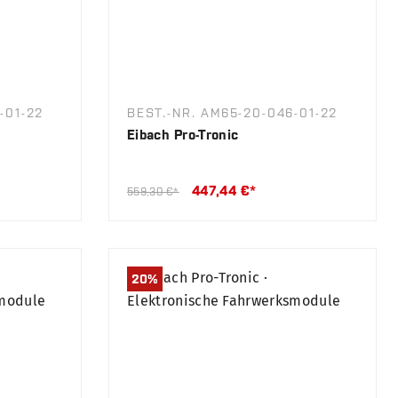
-01-22
BEST.-NR. AM65-20-046-01-22
Eibach Pro-Tronic
447,44 €*
559,30 €*
20
%