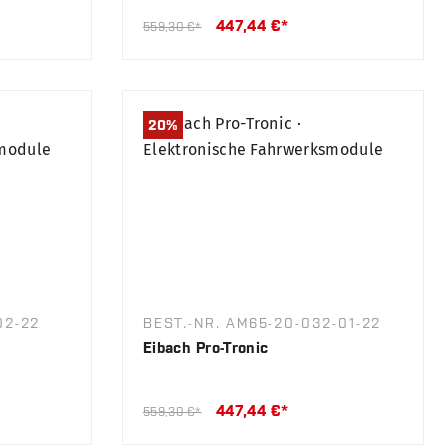
447,44 €*
559,30 €*
20
%
02-22
BEST.-NR. AM65-20-032-01-22
Eibach Pro-Tronic
447,44 €*
559,30 €*