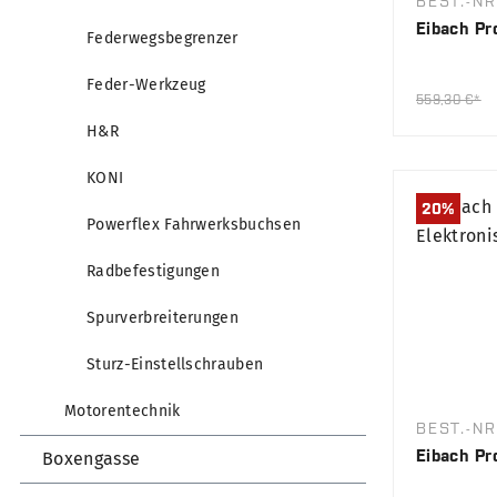
BEST.-NR
Eibach Pr
Federwegsbegrenzer
Feder-Werkzeug
559,30 €*
H&R
KONI
20
%
Powerflex Fahrwerksbuchsen
Radbefestigungen
Spurverbreiterungen
Sturz-Einstellschrauben
Motorentechnik
BEST.-NR
Eibach Pr
Boxengasse