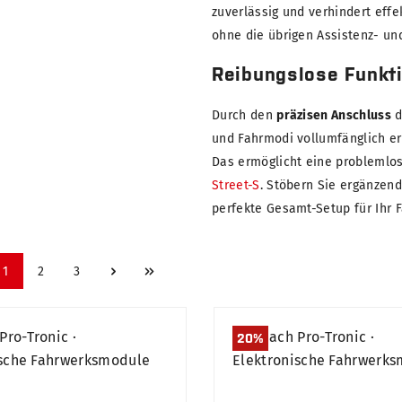
zuverlässig und verhindert ef
ohne die übrigen Assistenz- un
Reibungslose Funkt
Durch den
präzisen Anschluss
d
und Fahrmodi vollumfänglich er
Das ermöglicht eine problemlo
Street-S
. Stöbern Sie ergänzen
perfekte Gesamt-Setup für Ihr
1
2
3
20
%