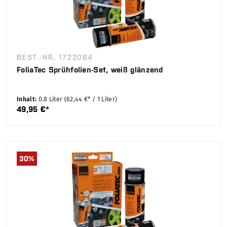
BEST.-NR. 1722064
FoliaTec Sprühfolien-Set, weiß glänzend
Inhalt:
0.8 Liter
(62,44 €* / 1 Liter)
49,95 €*
30
%