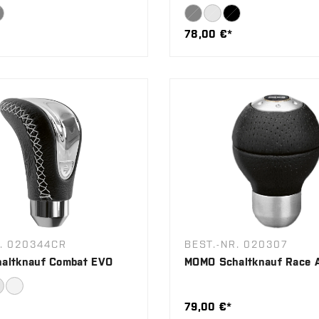
78,00 €*
R. 020344CR
BEST.-NR. 020307
altknauf Combat EVO
MOMO Schaltknauf Race A
79,00 €*