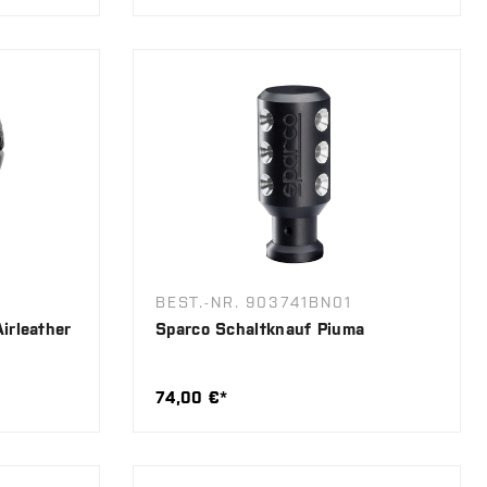
BEST.-NR. 903741BN01
irleather
Sparco Schaltknauf Piuma
74,00 €*