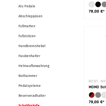
Alu Pedale
78,00 €*
Abschleppösen
Fußmatten
Fußstützen
Handbremshebel
Haubenhalter
Helmaufbewahrung
Nothammer
BEST.-N
Pedalsysteme
MOMO Sch
Reserveradhalter
79,00 €*
Schaltknäufe