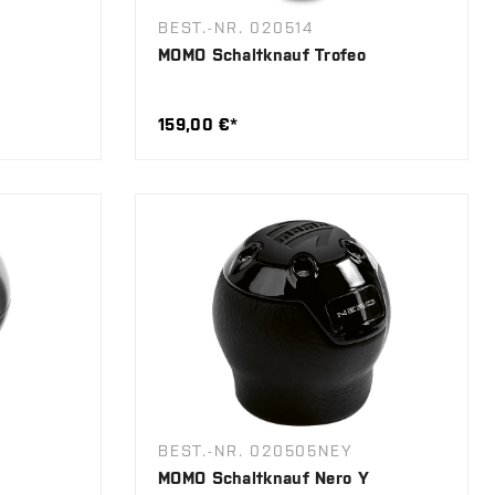
BEST.-NR. 020514
MOMO Schaltknauf Trofeo
159,00 €*
BEST.-NR. 020505NEY
MOMO Schaltknauf Nero Y