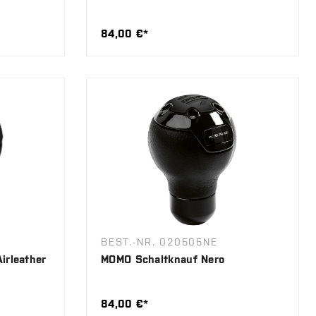
84,00 €*
BEST.-NR. 020505NE
irleather
MOMO Schaltknauf Nero
84,00 €*