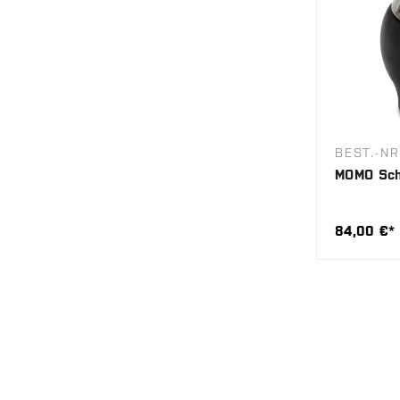
BEST.-N
MOMO Sch
84,00 €*