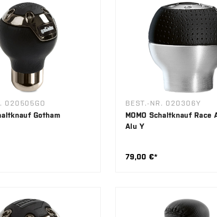
R. 020505GO
BEST.-NR. 020306Y
altknauf Gotham
MOMO Schaltknauf Race A
Alu Y
79,00 €*