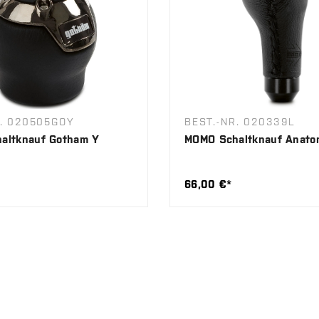
R. 020505GOY
BEST.-NR. 020339L
altknauf Gotham Y
MOMO Schaltknauf Anato
66,00 €*