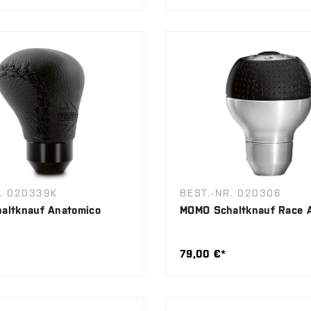
R. 020339K
BEST.-NR. 020306
altknauf Anatomico
MOMO Schaltknauf Race A
79,00 €*