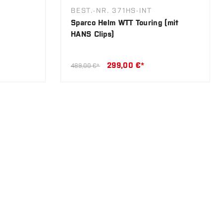
BEST.-NR. 371HS-INT
Sparco Helm WTT Touring (mit
HANS Clips)
299,00 €*
489,00 €*