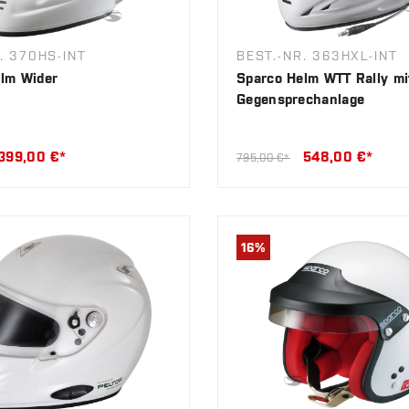
. 370HS-INT
BEST.-NR. 363HXL-INT
lm Wider
Sparco Helm WTT Rally mi
Gegensprechanlage
399,00 €*
548,00 €*
795,00 €*
16
%