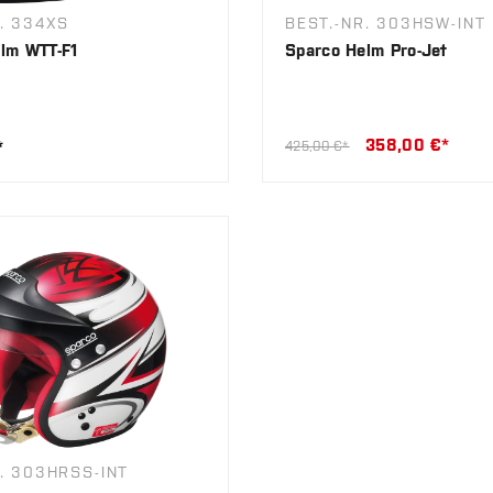
. 334XS
BEST.-NR. 303HSW-INT
lm WTT-F1
Sparco Helm Pro-Jet
358,00 €*
*
425,00 €*
. 303HRSS-INT