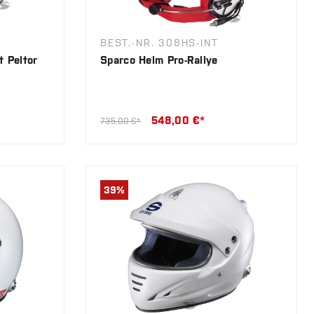
BEST.-NR. 308HS-INT
t Peltor
Sparco Helm Pro-Rallye
548,00 €*
735,00 €*
39
%