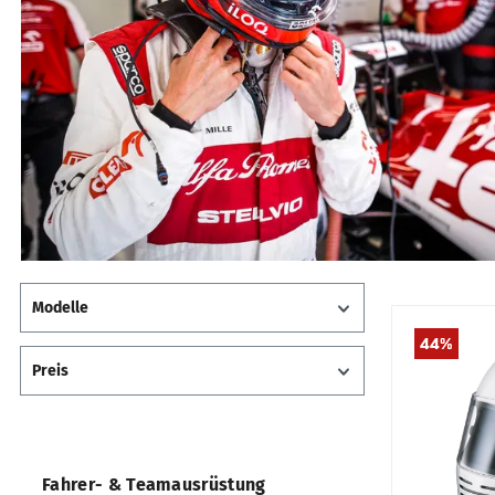
Modelle
44
%
Preis
Fahrer- & Teamausrüstung