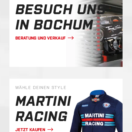
BESUCH UNS
IN BOCHUM
BERATUNG UND VERKAUF
WÄHLE DEINEN STYLE
MARTINI
RACING
JETZT KAUFEN