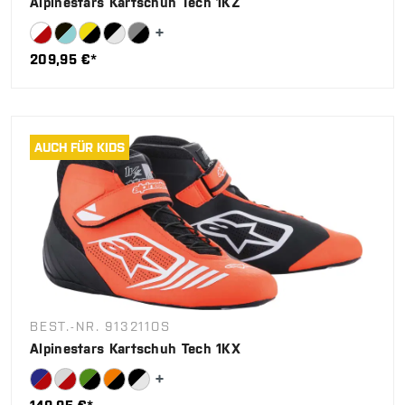
Alpinestars Kartschuh Tech 1KZ
209,95 €*
AUCH FÜR KIDS
BEST.-NR. 913211OS
Alpinestars Kartschuh Tech 1KX