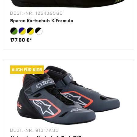
BEST.-NR. 125439SGE
Sparco Kartschuh K-Formula
177,00 €*
AUCH FÜR KIDS
BEST.-NR. 91317ASO