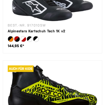
BEST.-NR. 917010SW
Alpinestars Kartschuh Tech 1K v2
144,95 €*
AUCH FÜR KIDS