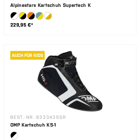
Alpinestars Kartschuh Supertech K
229,95 €*
AUCH FÜR KIDS
BEST.-NR. 633343SGR
OMP Kartschuh KS-1