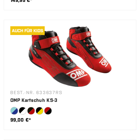
149,95 €*
AUCH FÜR KIDS
BEST.-NR. 633637RS
OMP Kartschuh KS-3
99,00 €*