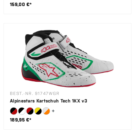
159,00 €*
BEST.-NR. 91747WGR
Alpinestars Kartschuh Tech 1KX v3
189,95 €*