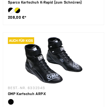
Sparco Kartschuh K-Rapid (zum Schnüren)
208,00 €*
AUCH FÜR KIDS
BEST.-NR. 633234S
OMP Kartschuh ARP-X