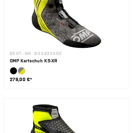
BEST.-NR. 633432AGE
OMP Kartschuh KS-XR
279,00 €*