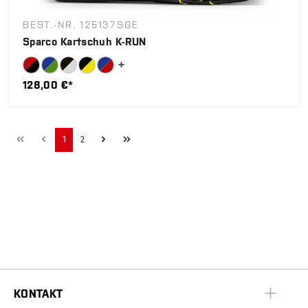
BEST.-NR. 125137SGE
Sparco Kartschuh K-RUN
128,00 €*
1
2
KONTAKT