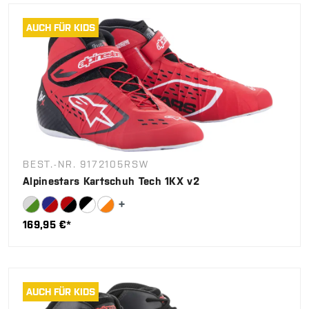
AUCH FÜR KIDS
BEST.-NR. 9172105RSW
Alpinestars Kartschuh Tech 1KX v2
169,95 €*
AUCH FÜR KIDS