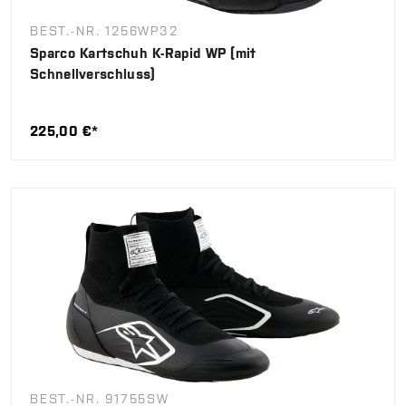
BEST.-NR. 1256WP32
Sparco Kartschuh K-Rapid WP (mit
Schnellverschluss)
225,00 €*
BEST.-NR. 91755SW