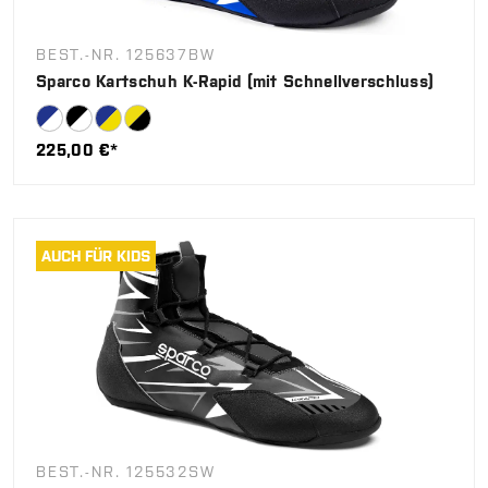
BEST.-NR. 125637BW
Sparco Kartschuh K-Rapid (mit Schnellverschluss)
225,00 €*
AUCH FÜR KIDS
BEST.-NR. 125532SW