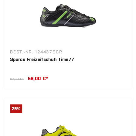
BEST.-NR. 124437SGR
Sparco Freizeitschuh Time77
59,00 €*
87,00 €*
25
%