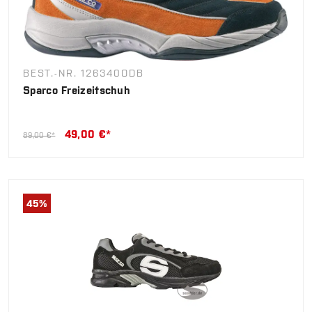
BEST.-NR. 126340ODB
Sparco Freizeitschuh
49,00 €*
89,00 €*
45
%