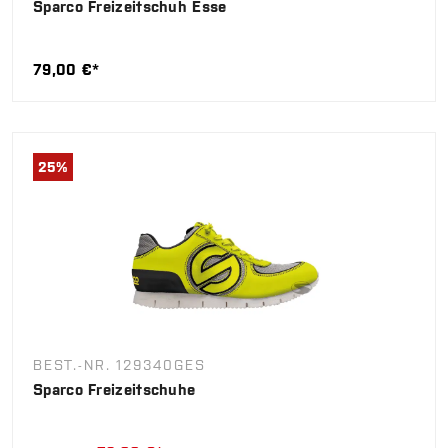
Sparco Freizeitschuh Esse
79,00 €*
25
%
BEST.-NR. 129340GES
Sparco Freizeitschuhe