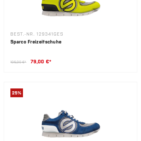
BEST.-NR. 129341GES
Sparco Freizeitschuhe
79,00 €*
105,00 €*
25
%