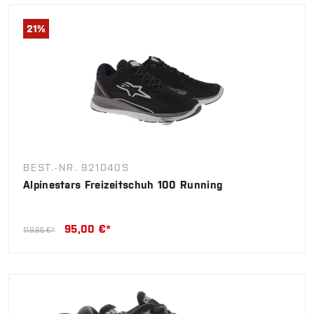
21
%
BEST.-NR. 921040S
Alpinestars Freizeitschuh 100 Running
95,00 €*
119,95 €*