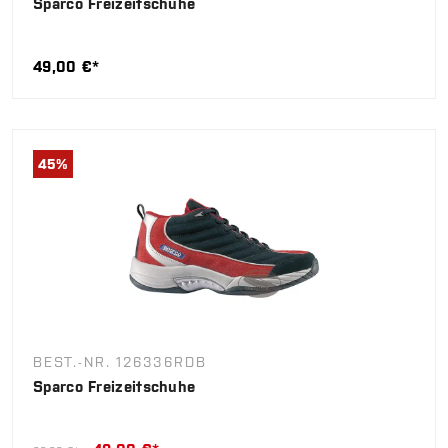
Sparco Freizeitschuhe
49,00 €*
45
%
BEST.-NR. 126336RDB
Sparco Freizeitschuhe