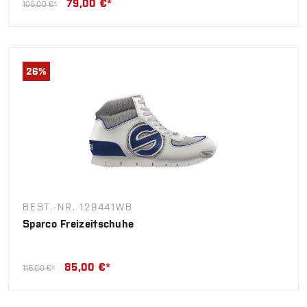
79,00 €*
105,00 €*
26
%
BEST.-NR. 129441WB
Sparco Freizeitschuhe
85,00 €*
115,00 €*