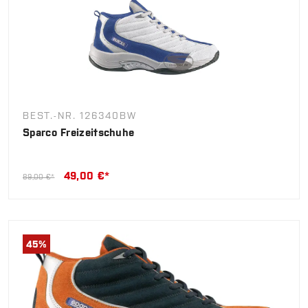
BEST.-NR. 126340BW
Sparco Freizeitschuhe
49,00 €*
89,00 €*
45
%