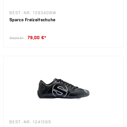
BEST.-NR. 129340BW
Sparco Freizeitschuhe
79,00 €*
105,00 €*
BEST.-NR. 124136S