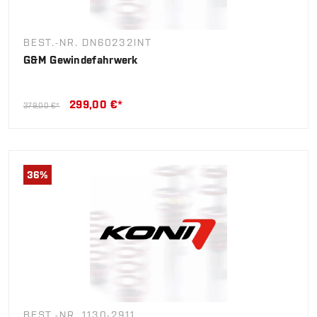
BEST.-NR. DN60232INT
G&M Gewindefahrwerk
299,00 €*
379,00 €*
36
%
BEST.-NR. 1130-2911