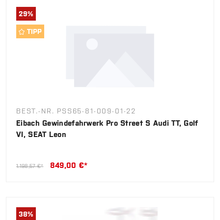
29
%
TIPP
BEST.-NR. PSS65-81-009-01-22
Eibach Gewindefahrwerk Pro Street S Audi TT, Golf
VI, SEAT Leon
849,00 €*
1.198,57 €*
38
%