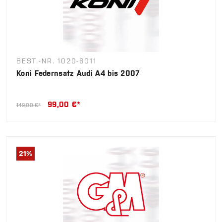
BEST.-NR. 1020-6011
Koni Federnsatz Audi A4 bis 2007
99,00 €*
149,00 €*
21
%