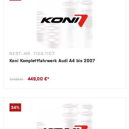
BEST.-NR. 1130-1107
Koni Komplettfahrwerk Audi A4 bis 2007
449,00 €*
724,66 €*
34
%