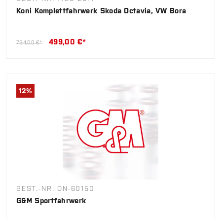
Koni Komplettfahrwerk Skoda Octavia, VW Bora
499,00 €*
784,00 €*
12
%
BEST.-NR. DN-60150
G&M Sportfahrwerk