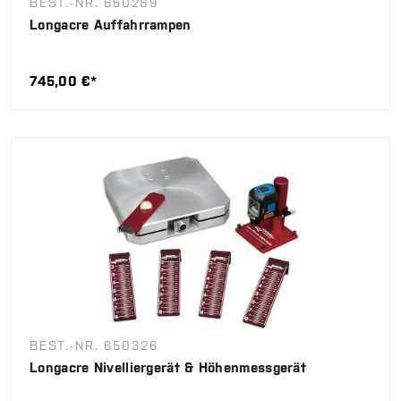
BEST.-NR. 650289
Longacre Auffahrrampen
745,00 €*
BEST.-NR. 650326
Longacre Nivelliergerät & Höhenmessgerät