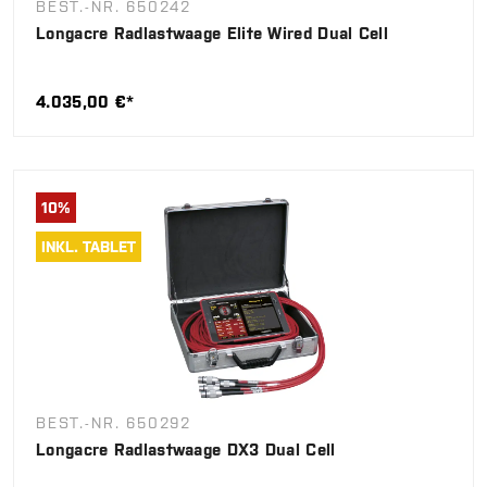
BEST.-NR. 650242
Longacre Radlastwaage Elite Wired Dual Cell
4.035,00 €*
10
%
INKL. TABLET
BEST.-NR. 650292
Longacre Radlastwaage DX3 Dual Cell