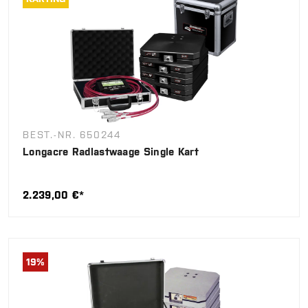
BEST.-NR. 650244
Longacre Radlastwaage Single Kart
2.239,00 €*
19
%