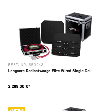
BEST.-NR. 650243
Longacre Radlastwaage Elite Wired Single Cell
2.269,00 €*
KARTING