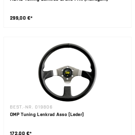
299,00 €*
BEST.-NR. 019806
OMP Tuning Lenkrad Asso (Leder)
172,00 €*