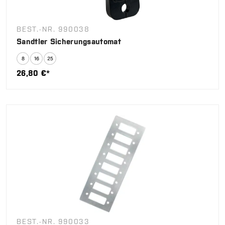
BEST.-NR. 990038
Sandtler Sicherungsautomat
26,80 €*
BEST.-NR. 990033