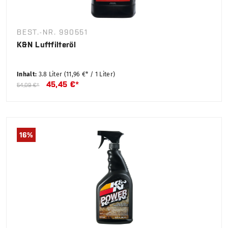
BEST.-NR. 990551
K&N Luftfilteröl
Inhalt:
3.8 Liter
(11,96 €* / 1 Liter)
45,45 €*
54,09 €*
16
%