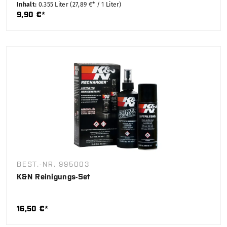
Inhalt:
0.355 Liter
(27,89 €* / 1 Liter)
9,90 €*
BEST.-NR. 995003
K&N Reinigungs-Set
16,50 €*