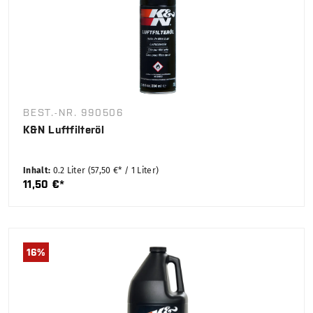
BEST.-NR. 990506
K&N Luftfilteröl
Inhalt:
0.2 Liter
(57,50 €* / 1 Liter)
11,50 €*
16
%