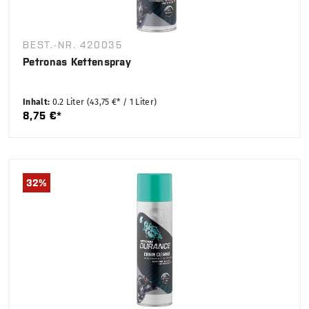
BEST.-NR. 420035
Petronas Kettenspray
Inhalt:
0.2 Liter
(43,75 €* / 1 Liter)
8,75 €*
32
%