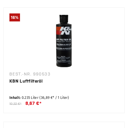
16
%
BEST.-NR. 990533
K&N Luftfilteröl
Inhalt:
0.235 Liter
(36,89 €* / 1 Liter)
8,67 €*
10,32 €*