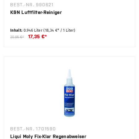
BEST.-NR. 990621
K&N Luftfilter-Reiniger
Inhalt:
0.946 Liter
(18,34 €* / 1 Liter)
17,35 €*
20,65 €*
BEST.-NR. 1701590
Liqui Moly Fix-Klar Regenabweiser