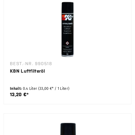
BEST.-NR. 990518
K&N Luftfilteröl
Inhalt:
0.4 Liter
(33,00 €* / 1 Liter)
13,20 €*