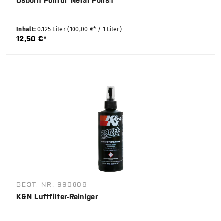
Osborn Politur Metal Polish
Inhalt:
0.125 Liter
(100,00 €* / 1 Liter)
12,50 €*
BEST.-NR. 990608
K&N Luftfilter-Reiniger