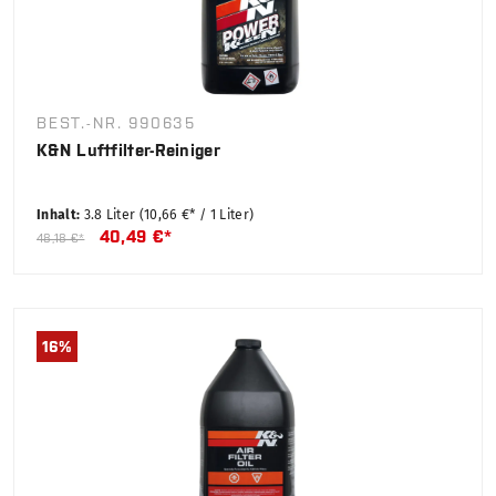
BEST.-NR. 990635
K&N Luftfilter-Reiniger
Inhalt:
3.8 Liter
(10,66 €* / 1 Liter)
40,49 €*
48,18 €*
16
%