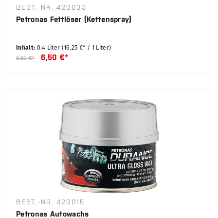
BEST.-NR. 420033
Petronas Fettlöser (Kettenspray)
Inhalt:
0.4 Liter
(16,25 €* / 1 Liter)
6,50 €*
9,50 €*
BEST.-NR. 420015
Petronas Autowachs