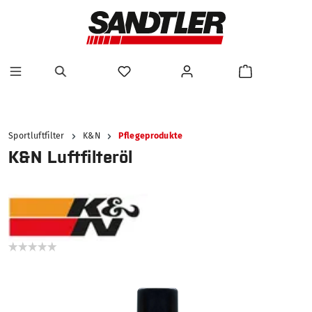
alt springen
Sportluftfilter
K&N
Pflegeprodukte
K&N Luftfilteröl
Bildergalerie überspringen