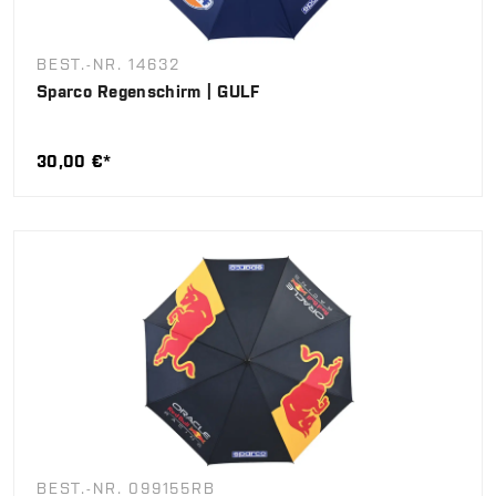
BEST.-NR. 14632
Sparco Regenschirm | GULF
30,00 €*
BEST.-NR. 099155RB