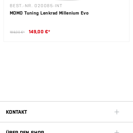
BEST.-NR. 020085-INT
MOMO Tuning Lenkrad Millenium Evo
149,00 €*
189,00 €*
KONTAKT
ÜBER DEN SHOP