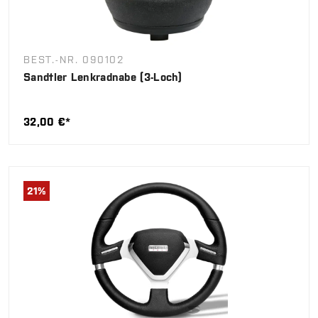
BEST.-NR. 090102
Sandtler Lenkradnabe (3-Loch)
32,00 €*
21
%