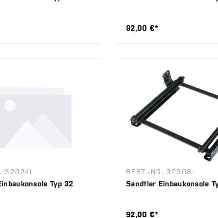
92,00 €*
. 32024L
BEST.-NR. 32308L
Einbaukonsole Typ 32
Sandtler Einbaukonsole T
92,00 €*