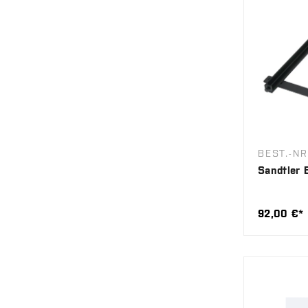
BEST.-N
Sandtler 
92,00 €*