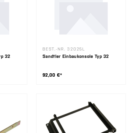
BEST.-NR. 32025L
yp 32
Sandtler Einbaukonsole Typ 32
92,00 €*