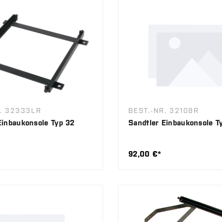
R. 32333LR
BEST.-NR. 32108R
Einbaukonsole Typ 32
Sandtler Einbaukonsole T
92,00 €*