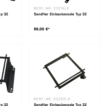
BEST.-NR. 32214LK
yp 32
Sandtler Einbaukonsole Typ 32
86,00 €*
BEST.-NR. 32202LR
yp 32
Sandtler Einbaukonsole Typ 32