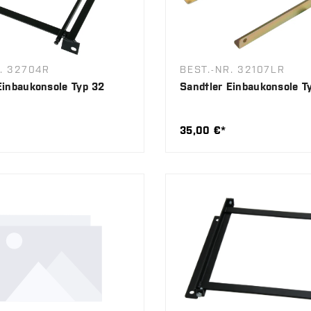
. 32704R
BEST.-NR. 32107LR
Einbaukonsole Typ 32
Sandtler Einbaukonsole T
35,00 €*