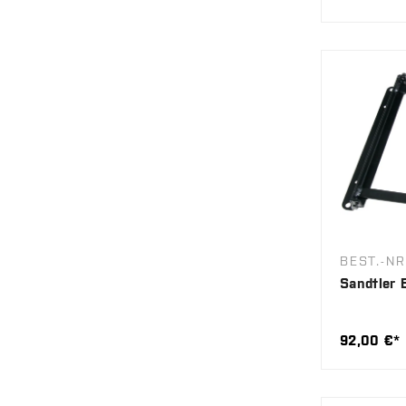
BEST.-N
Sandtler 
92,00 €*