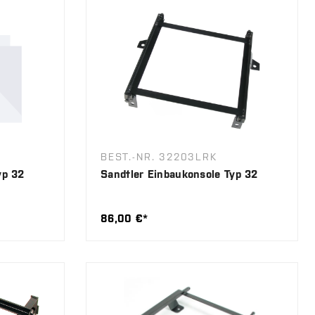
BEST.-NR. 32203LRK
yp 32
Sandtler Einbaukonsole Typ 32
86,00 €*