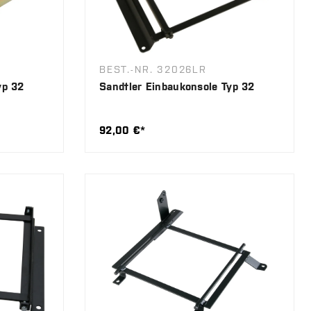
BEST.-NR. 32026LR
yp 32
Sandtler Einbaukonsole Typ 32
92,00 €*