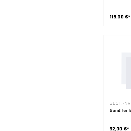
118,00 €*
BEST.-NR
Sandtler 
92,00 €*