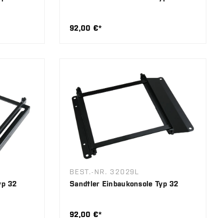
92,00 €*
BEST.-NR. 32029L
yp 32
Sandtler Einbaukonsole Typ 32
92,00 €*