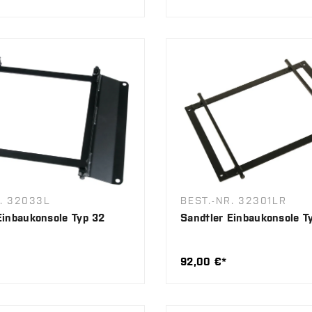
R. 32033L
BEST.-NR. 32301LR
Einbaukonsole Typ 32
Sandtler Einbaukonsole T
92,00 €*