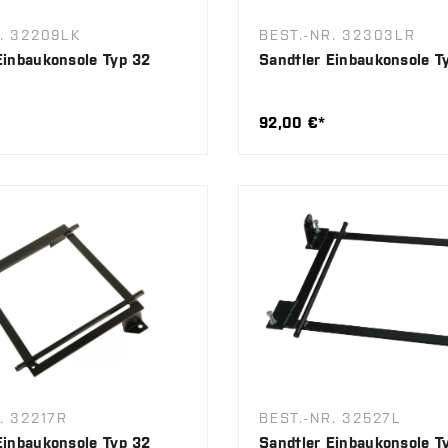
. 32209LK
BEST.-NR. 32303LR
Einbaukonsole Typ 32
Sandtler Einbaukonsole T
92,00 €*
. 32217R
BEST.-NR. 32527L
Einbaukonsole Typ 32
Sandtler Einbaukonsole T