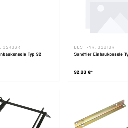
. 32436R
BEST.-NR. 32018R
inbaukonsole Typ 32
Sandtler Einbaukonsole T
92,00 €*