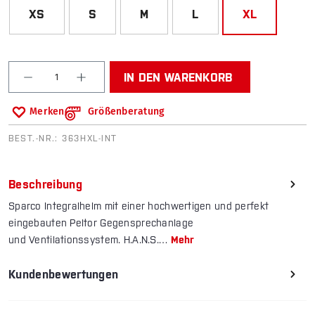
XS
S
M
L
XL
Produkt Anzahl: Gib den gewünschten Wert ein od
IN DEN WARENKORB
Merken
Größenberatung
BEST.-NR.:
363HXL-INT
Beschreibung
Sparco Integralhelm mit einer hochwertigen und perfekt
eingebauten Peltor Gegensprechanlage
und Ventilationssystem. H.A.N.S.…
Mehr
Kundenbewertungen