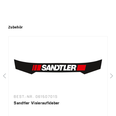
Produktgalerie überspringen
Zubehör
BEST.-NR. 06150701S
Sandtler Visieraufkleber