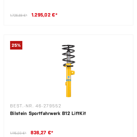
1.295,02 €*
1.726,69 €*
25
%
BEST.-NR. 46-279552
Bilstein Sportfahrwerk B12 LiftKit
836,27 €*
1.115,03 €*