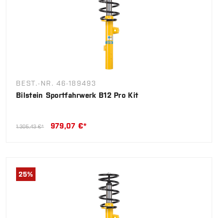
BEST.-NR. 46-189493
Bilstein Sportfahrwerk B12 Pro Kit
979,07 €*
1.305,43 €*
25
%