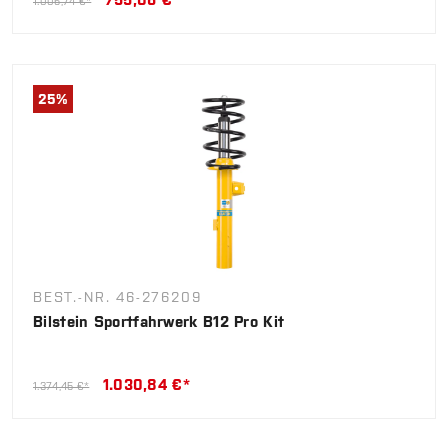
1.006,74 €*
25
%
BEST.-NR. 46-276209
Bilstein Sportfahrwerk B12 Pro Kit
1.030,84 €*
1.374,45 €*