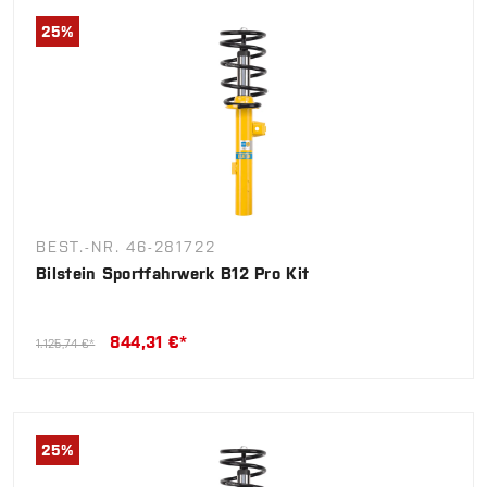
25
%
BEST.-NR. 46-281722
Bilstein Sportfahrwerk B12 Pro Kit
844,31 €*
1.125,74 €*
25
%