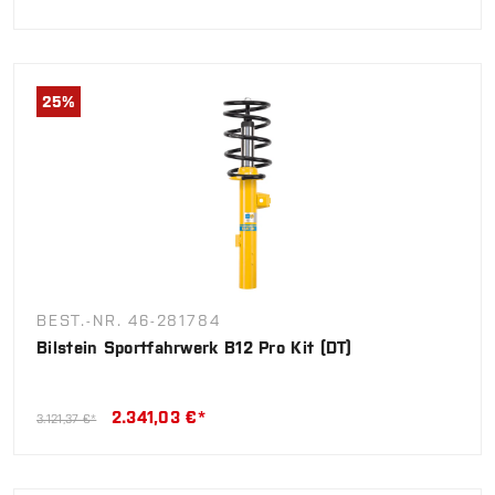
25
%
BEST.-NR. 46-281784
Bilstein Sportfahrwerk B12 Pro Kit (DT)
2.341,03 €*
3.121,37 €*