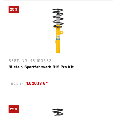
25
%
BEST.-NR. 46-190338
Bilstein Sportfahrwerk B12 Pro Kit
1.020,13 €*
1.360,17 €*
25
%