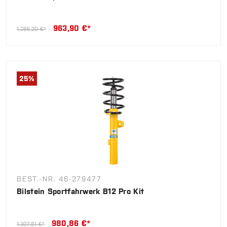
963,90 €*
1.285,20 €*
25
%
BEST.-NR. 46-279477
Bilstein Sportfahrwerk B12 Pro Kit
980,86 €*
1.307,81 €*