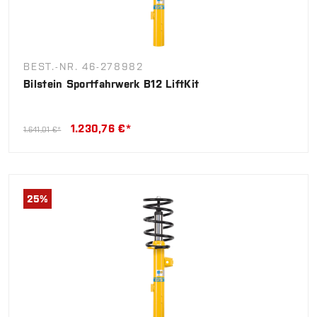
BEST.-NR. 46-278982
Bilstein Sportfahrwerk B12 LiftKit
1.230,76 €*
1.641,01 €*
25
%