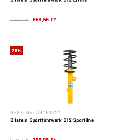
958,55 €*
1.278,06 €*
25
%
BEST.-NR. 46-181022
Bilstein Sportfahrwerk B12 Sportline
755,06 €*