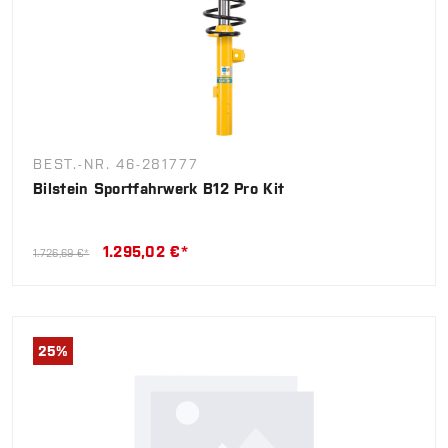
BEST.-NR. 46-281777
Bilstein Sportfahrwerk B12 Pro Kit
1.295,02 €*
1.726,69 €*
25
%