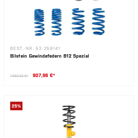
BEST.-NR. 53-259141
Bilstein Gewindefedern B12 Spezial
907,96 €*
1.080,52 €*
25
%