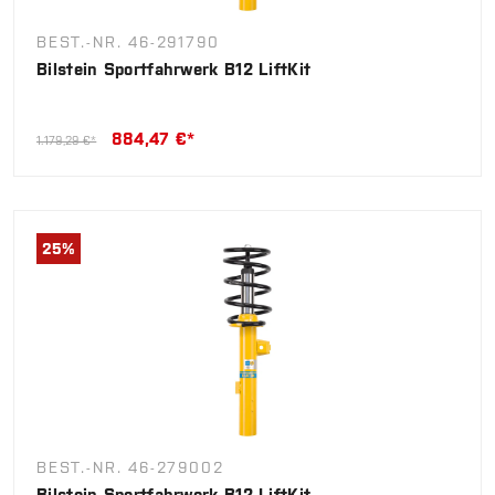
BEST.-NR. 46-291790
Bilstein Sportfahrwerk B12 LiftKit
884,47 €*
1.179,29 €*
25
%
BEST.-NR. 46-279002
Bilstein Sportfahrwerk B12 LiftKit