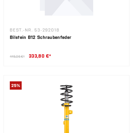
BEST.-NR. 53-292018
Bilstein B12 Schraubenfeder
333,80 €*
445,06 €*
25
%