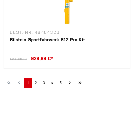
BEST.-NR. 46-184320
Bilstein Sportfahrwerk B12 Pro Kit
929,99 €*
1.239,98 €*
1
2
3
4
5