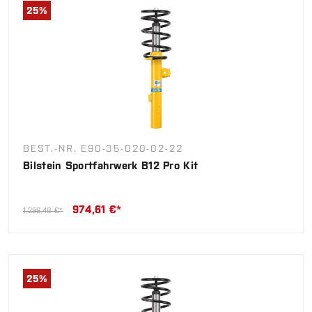
25
%
BEST.-NR. E90-35-020-02-22
Bilstein Sportfahrwerk B12 Pro Kit
974,61 €*
1.299,48 €*
25
%