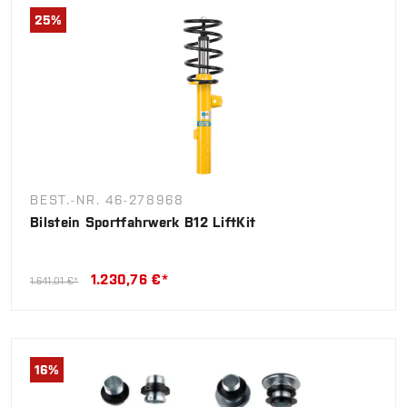
25
%
BEST.-NR. 46-278968
Bilstein Sportfahrwerk B12 LiftKit
1.230,76 €*
1.641,01 €*
16
%