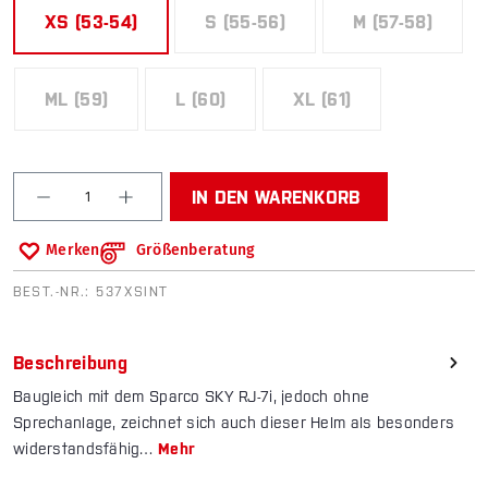
XS (53-54)
S (55-56)
M (57-58)
(DIESE OPTION IST ZURZEIT NIC
(DIESE OPTI
ML (59)
L (60)
XL (61)
(DIESE OPTION IST ZURZEIT NICHT VERFÜGBAR.)
(DIESE OPTION IST ZURZEIT NICHT VE
(DIESE OPTION IST ZU
Produkt Anzahl: Gib den gewünschten Wert ein od
IN DEN WARENKORB
Merken
Größenberatung
BEST.-NR.:
537XSINT
Beschreibung
Baugleich mit dem Sparco SKY RJ-7i, jedoch ohne
Sprechanlage, zeichnet sich auch dieser Helm als besonders
widerstandsfähig…
Mehr