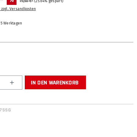
*
%
19,50 €*
(25.64% gespart)
. zzgl. Versandkosten
2-5 Werktagen
ÄHLEN
Anzahl: Gib den gewünschten Wert ein od
IN DEN WARENKORB
67SSG