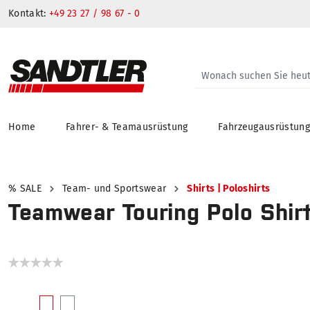
Kontakt:
+49 23 27 / 98 67 - 0
Home
Fahrer- & Teamausrüstung
Fahrzeugausrüstun
springen
Zur Hauptnavigation springen
% SALE
Team- und Sportswear
Shirts | Poloshirts
Teamwear Touring Polo Shir
Bildergalerie überspringen