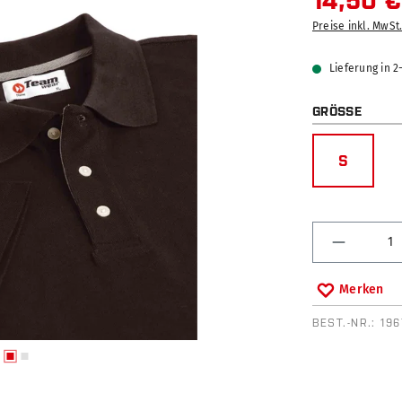
14,50 €
Preise inkl. MwSt
Lieferung in 
AUSW
GRÖSSE
S
Produkt 
Merken
BEST.-NR.:
19