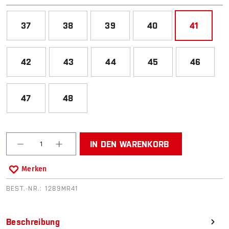
37
38
39
40
41
42
43
44
45
46
47
48
Produkt Anzahl: Gib den gewünschten Wert ein od
IN DEN WARENKORB
Merken
BEST.-NR.:
1289MR41
Beschreibung