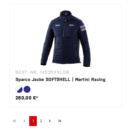
BEST.-NR. 14020XXLDB
Sparco Jacke SOFTSHELL | Martini Racing
280,00 €*
1
2