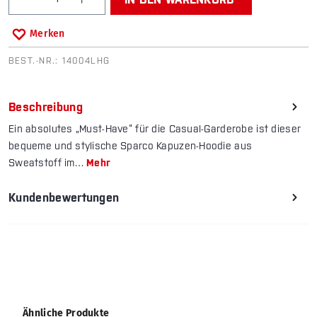
Merken
BEST.-NR.:
14004LHG
Beschreibung
Ein absolutes „Must-Have“ für die Casual-Garderobe ist dieser
bequeme und stylische Sparco Kapuzen-Hoodie aus
Sweatstoff im…
Mehr
Kundenbewertungen
Produktgalerie überspringen
Ähnliche Produkte