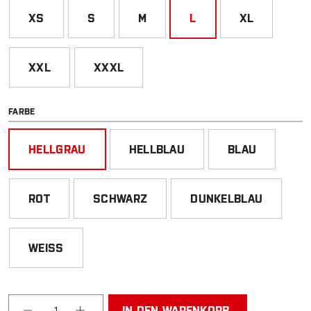
XS
S
M
L
XL
XXL
XXXL
AUSWÄHLEN
FARBE
HELLGRAU
HELLBLAU
BLAU
ROT
SCHWARZ
DUNKELBLAU
WEISS
Produkt Anzahl: Gib den gewünschten Wert ein od
IN DEN WARENKORB