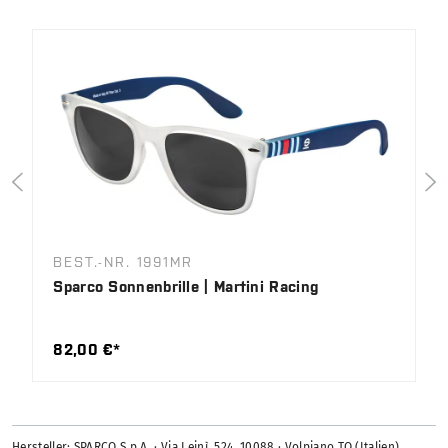
BEST.-NR. 1991MR
Sparco Sonnenbrille | Martini Racing
82,00 €*
Hersteller: SPARCO S.p.A. · Via Leinì, 524, 10088 · Volpiano TO (Italien)