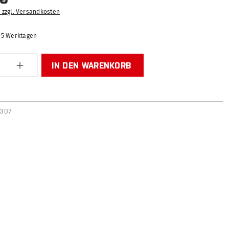
. zzgl. Versandkosten
2-5 Werktagen
Anzahl: Gib den gewünschten Wert ein od
IN DEN WARENKORB
9307