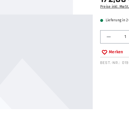
Preise inkl. MwSt
Lieferung in 
Produkt 
Merken
BEST.-NR.:
01