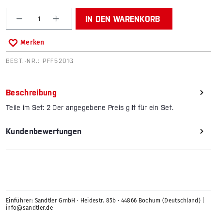
Produkt Anzahl: Gib den gewünschten Wert ein od
IN DEN WARENKORB
Merken
BEST.-NR.:
PFF5201G
Beschreibung
Teile im Set: 2 Der angegebene Preis gilt für ein Set.
Kundenbewertungen
Einführer: Sandtler GmbH · Heidestr. 85b · 44866 Bochum (Deutschland) |
info@sandtler.de