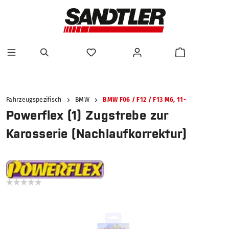
alt springen
Fahrzeugspezifisch
BMW
BMW F06 / F12 / F13 M6, 11-
Powerflex (1) Zugstrebe zur
Karosserie (Nachlaufkorrektur)
Bildergalerie überspringen