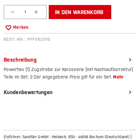
Produkt Anzahl: Gib den gewünschten Wert ein od
IN DEN WARENKORB
Merken
BEST.-NR.:
PFF56201G
Beschreibung
Powerflex (1) Zugstrebe zur Karosserie (mit Nachlaufkorrektur)
Teile im Set: 2 Der angegebene Preis gilt für ein Set.
Mehr
Kundenbewertungen
Einführer: Sandtler GmbH · Heidestr. 85b · 44866 Bochum (Deutschland) |