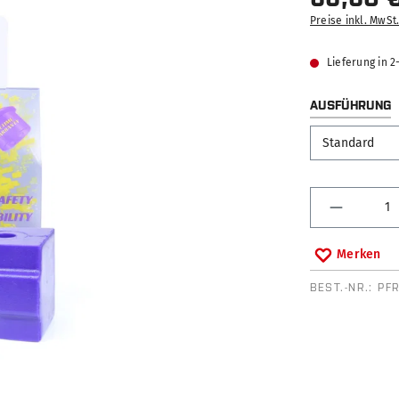
Preise inkl. MwSt
Lieferung in 
AUSFÜHRUNG
Produkt 
Merken
BEST.-NR.:
PF