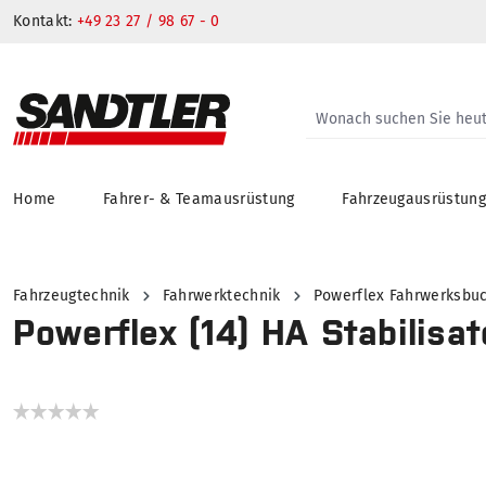
Kontakt:
+49 23 27 / 98 67 - 0
Home
Fahrer- & Teamausrüstung
Fahrzeugausrüstun
springen
Zur Hauptnavigation springen
Fahrzeugtechnik
Fahrwerktechnik
Powerflex Fahrwerksbu
Powerflex (14) HA Stabilisa
Bildergalerie überspringen