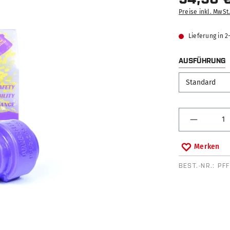
Preise inkl. MwSt
Lieferung in 
AUSFÜHRUNG
Produkt 
Merken
BEST.-NR.:
PF