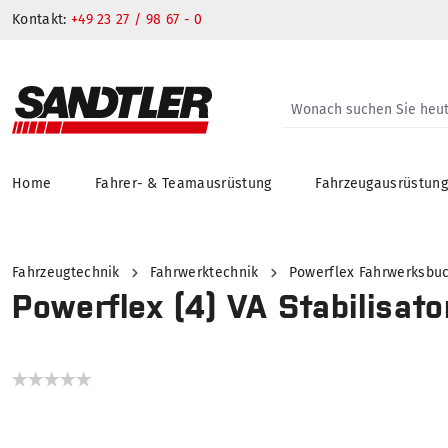
Kontakt:
+49 23 27 / 98 67 - 0
Home
Fahrer- & Teamausrüstung
Fahrzeugausrüstun
springen
Zur Hauptnavigation springen
Fahrzeugtechnik
Fahrwerktechnik
Powerflex Fahrwerksbu
Powerflex (4) VA Stabilisat
Bildergalerie überspringen