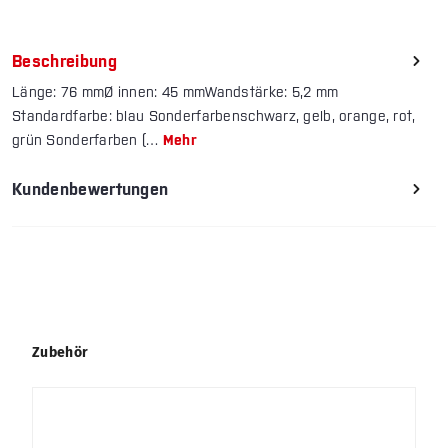
Beschreibung
Länge: 76 mmØ innen: 45 mmWandstärke: 5,2 mm
Standardfarbe: blau Sonderfarbenschwarz, gelb, orange, rot,
grün Sonderfarben (…
Mehr
Kundenbewertungen
Produktgalerie überspringen
Zubehör