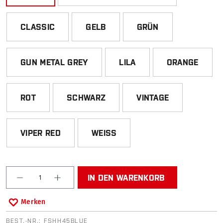
CLASSIC
GELB
GRÜN
GUN METAL GREY
LILA
ORANGE
ROT
SCHWARZ
VINTAGE
VIPER RED
WEISS
Produkt Anzahl: Gib den gewünschten Wert ein od
IN DEN WARENKORB
Merken
BEST.-NR.:
FSHH45BLUE