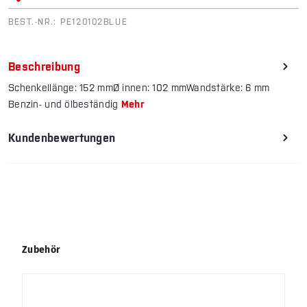
BEST.-NR.:
PE120102BLUE
Beschreibung
Schenkellänge: 152 mmØ innen: 102 mmWandstärke: 6 mm
Benzin- und ölbeständig
Mehr
Kundenbewertungen
Produktgalerie überspringen
Zubehör