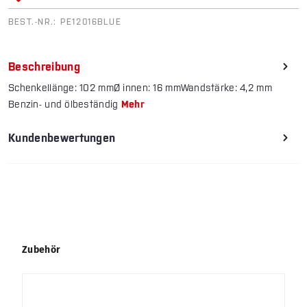
BEST.-NR.:
PE12016BLUE
Beschreibung
Schenkellänge: 102 mmØ innen: 16 mmWandstärke: 4,2 mm
Benzin- und ölbeständig
Mehr
Kundenbewertungen
Produktgalerie überspringen
Zubehör