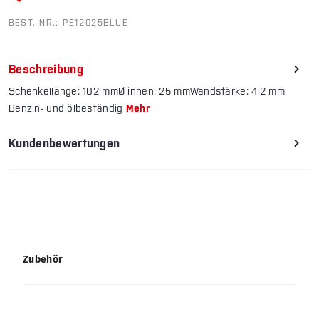
BEST.-NR.:
PE12025BLUE
Beschreibung
Schenkellänge: 102 mmØ innen: 25 mmWandstärke: 4,2 mm
Benzin- und ölbeständig
Mehr
Kundenbewertungen
Produktgalerie überspringen
Zubehör