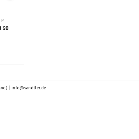
0M
d 30
and) | info@sandtler.de