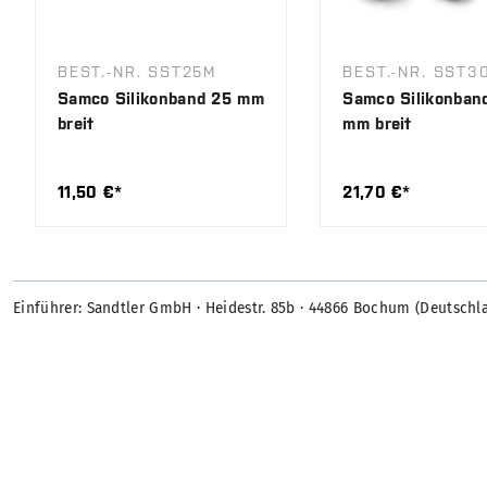
BEST.-NR. SST25M
BEST.-NR. SST3
Samco Silikonband 25 mm
Samco Silikonban
breit
mm breit
11,50 €*
21,70 €*
Einführer: Sandtler GmbH · Heidestr. 85b · 44866 Bochum (Deutschl