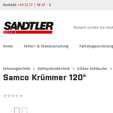
Kontakt:
+49 23 27 / 98 67 - 0
Home
Fahrer- & Teamausrüstung
Fahrzeugausrüstun
springen
Zur Hauptnavigation springen
Fahrzeugtechnik
Kühlsystemtechnik
Silikon Schläuche
Samco Krümmer 120°
Bildergalerie überspringen