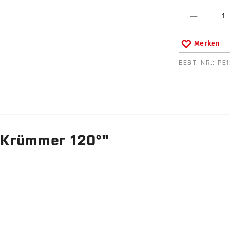
Produkt 
Merken
BEST.-NR.:
PE
 Krümmer 120°"